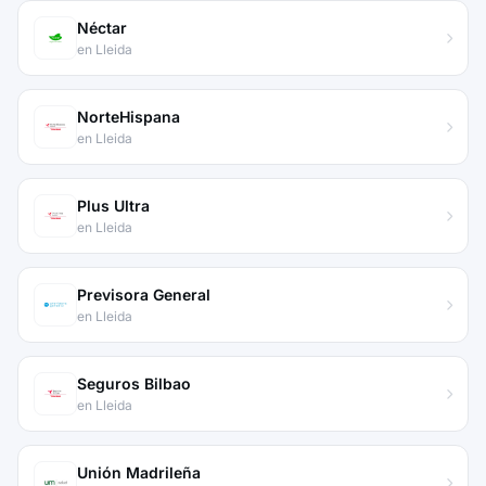
Néctar
en Lleida
NorteHispana
en Lleida
Plus Ultra
en Lleida
Previsora General
en Lleida
Seguros Bilbao
en Lleida
Unión Madrileña