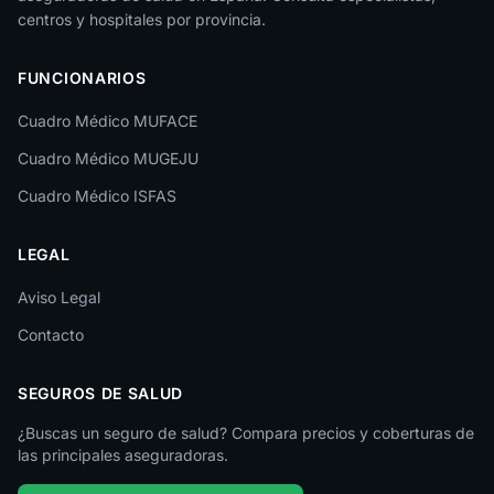
La Rioja
centros y hospitales por provincia.
Las Palmas
FUNCIONARIOS
León
Cuadro Médico MUFACE
Lleida
Cuadro Médico MUGEJU
Lugo
Cuadro Médico ISFAS
Madrid
LEGAL
Málaga
Melilla
Aviso Legal
Contacto
Murcia
Navarra
SEGUROS DE SALUD
Ourense
¿Buscas un seguro de salud? Compara precios y coberturas de
las principales aseguradoras.
Palencia