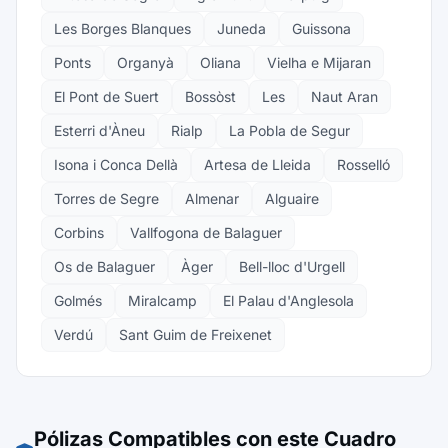
Les Borges Blanques
Juneda
Guissona
Ponts
Organyà
Oliana
Vielha e Mijaran
El Pont de Suert
Bossòst
Les
Naut Aran
Esterri d'Àneu
Rialp
La Pobla de Segur
Isona i Conca Dellà
Artesa de Lleida
Rosselló
Torres de Segre
Almenar
Alguaire
Corbins
Vallfogona de Balaguer
Os de Balaguer
Àger
Bell-lloc d'Urgell
Golmés
Miralcamp
El Palau d'Anglesola
Verdú
Sant Guim de Freixenet
Pólizas Compatibles con este Cuadro