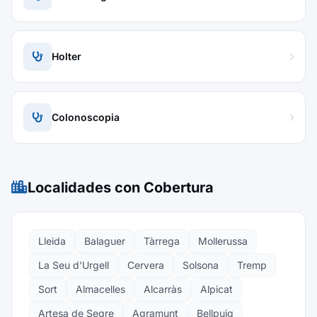
Holter
Colonoscopia
Localidades con Cobertura
Lleida
Balaguer
Tàrrega
Mollerussa
La Seu d'Urgell
Cervera
Solsona
Tremp
Sort
Almacelles
Alcarràs
Alpicat
Artesa de Segre
Agramunt
Bellpuig