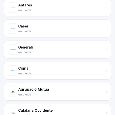
Antares
en Lleida
Caser
en Lleida
Generali
en Lleida
Cigna
en Lleida
Agrupació Mutua
en Lleida
Catalana Occidente