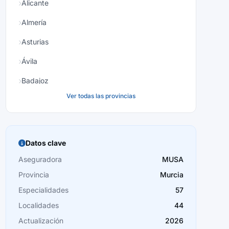
Alicante
Almería
Asturias
Ávila
Badajoz
Ver todas las provincias
Baleares
Barcelona
Burgos
Datos clave
Cáceres
Aseguradora
MUSA
Provincia
Murcia
Cádiz
Especialidades
57
Cantabria
Localidades
44
Castellón
Actualización
2026