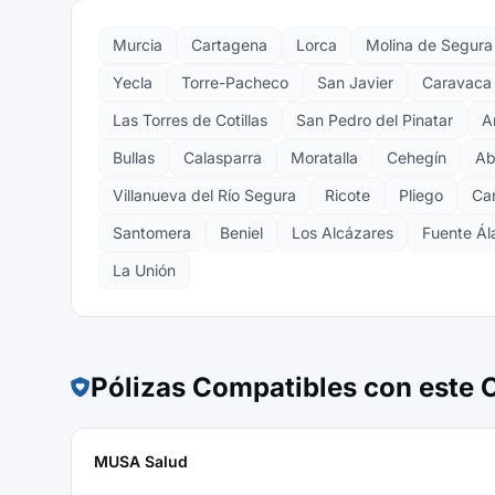
Murcia
Cartagena
Lorca
Molina de Segura
Yecla
Torre-Pacheco
San Javier
Caravaca 
Las Torres de Cotillas
San Pedro del Pinatar
A
Bullas
Calasparra
Moratalla
Cehegín
Ab
Villanueva del Río Segura
Ricote
Pliego
Ca
Santomera
Beniel
Los Alcázares
Fuente Ál
La Unión
Pólizas Compatibles con este
MUSA Salud