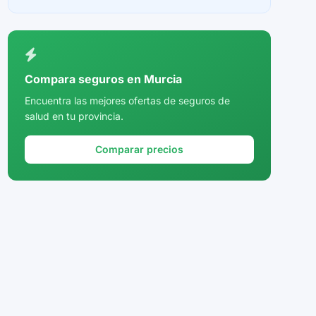
Ceuta
Ciudad Real
Córdoba
Compara seguros en Murcia
Cuenca
Encuentra las mejores ofertas de seguros de
salud en tu provincia.
Girona
Granada
Comparar precios
Guadalajara
Guipúzcoa
Huelva
Huesca
Jaén
La Rioja