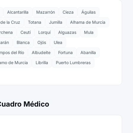
Alcantarilla
Mazarrón
Cieza
Águilas
de la Cruz
Totana
Jumilla
Alhama de Murcia
rchena
Ceutí
Lorquí
Alguazas
Mula
arán
Blanca
Ojós
Ulea
mpos del Río
Albudeite
Fortuna
Abanilla
amo de Murcia
Librilla
Puerto Lumbreras
 Cuadro Médico