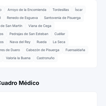
o
Arroyo de la Encomienda
Tordesillas
Íscar
l
Renedo de Esgueva
Santovenia de Pisuerga
de San Martín
Viana de Cega
os
Pedrajas de San Esteban
Cuéllar
pos
Nava del Rey
Rueda
La Seca
ares de Duero
Cabezón de Pisuerga
Fuensaldaña
Valoria la Buena
Castronuño
 Cuadro Médico