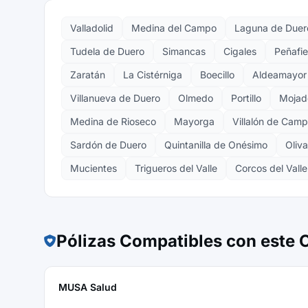
Valladolid
Medina del Campo
Laguna de Duer
Tudela de Duero
Simancas
Cigales
Peñafie
Zaratán
La Cistérniga
Boecillo
Aldeamayor 
Villanueva de Duero
Olmedo
Portillo
Mojad
Medina de Rioseco
Mayorga
Villalón de Cam
Sardón de Duero
Quintanilla de Onésimo
Oliv
Mucientes
Trigueros del Valle
Corcos del Valle
Pólizas Compatibles con este
MUSA Salud