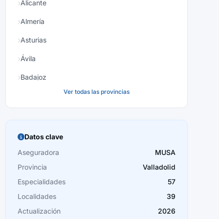
Alicante
Almería
Asturias
Ávila
Badajoz
Ver todas las provincias
Baleares
Barcelona
Burgos
Datos clave
Cáceres
Aseguradora
MUSA
Provincia
Valladolid
Cádiz
Especialidades
57
Cantabria
Localidades
39
Castellón
Actualización
2026