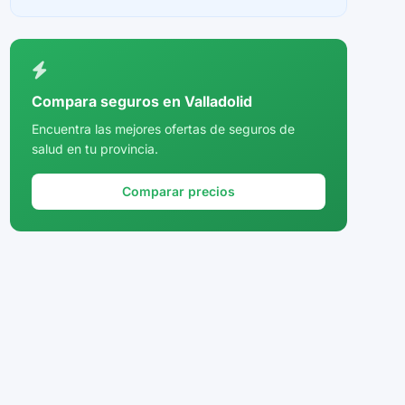
Ceuta
Ciudad Real
Córdoba
Compara seguros en Valladolid
Cuenca
Encuentra las mejores ofertas de seguros de
salud en tu provincia.
Girona
Granada
Comparar precios
Guadalajara
Guipúzcoa
Huelva
Huesca
Jaén
La Rioja