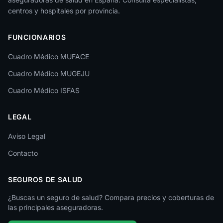
La Rioja
centros y hospitales por provincia.
Las Palmas
FUNCIONARIOS
León
Cuadro Médico MUFACE
Lleida
Cuadro Médico MUGEJU
Lugo
Cuadro Médico ISFAS
Madrid
LEGAL
Málaga
Melilla
Aviso Legal
Contacto
Murcia
Navarra
SEGUROS DE SALUD
Ourense
¿Buscas un seguro de salud? Compara precios y coberturas de
las principales aseguradoras.
Palencia