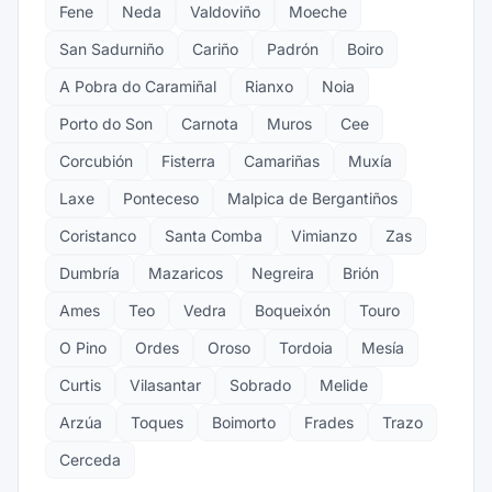
Fene
Neda
Valdoviño
Moeche
San Sadurniño
Cariño
Padrón
Boiro
A Pobra do Caramiñal
Rianxo
Noia
Porto do Son
Carnota
Muros
Cee
Corcubión
Fisterra
Camariñas
Muxía
Laxe
Ponteceso
Malpica de Bergantiños
Coristanco
Santa Comba
Vimianzo
Zas
Dumbría
Mazaricos
Negreira
Brión
Ames
Teo
Vedra
Boqueixón
Touro
O Pino
Ordes
Oroso
Tordoia
Mesía
Curtis
Vilasantar
Sobrado
Melide
Arzúa
Toques
Boimorto
Frades
Trazo
Cerceda