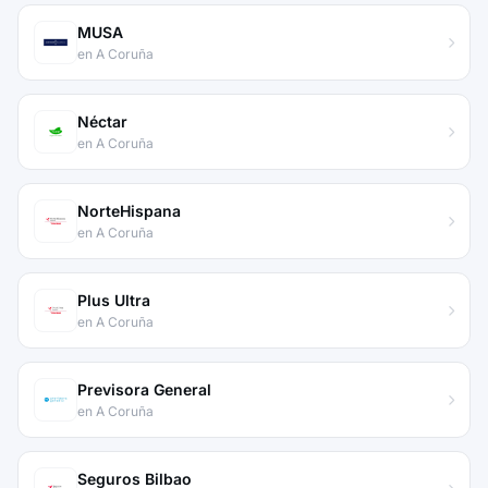
MUSA
en A Coruña
Néctar
en A Coruña
NorteHispana
en A Coruña
Plus Ultra
en A Coruña
Previsora General
en A Coruña
Seguros Bilbao