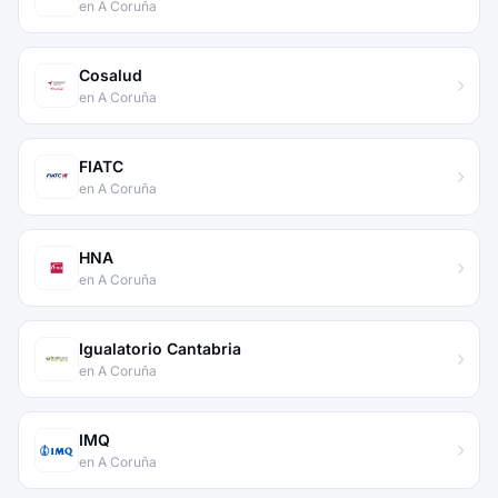
en A Coruña
Cosalud
en A Coruña
FIATC
en A Coruña
HNA
en A Coruña
Igualatorio Cantabria
en A Coruña
IMQ
en A Coruña