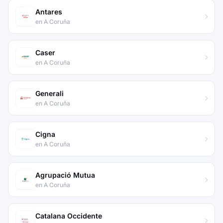
Antares
en A Coruña
Caser
en A Coruña
Generali
en A Coruña
Cigna
en A Coruña
Agrupació Mutua
en A Coruña
Catalana Occidente