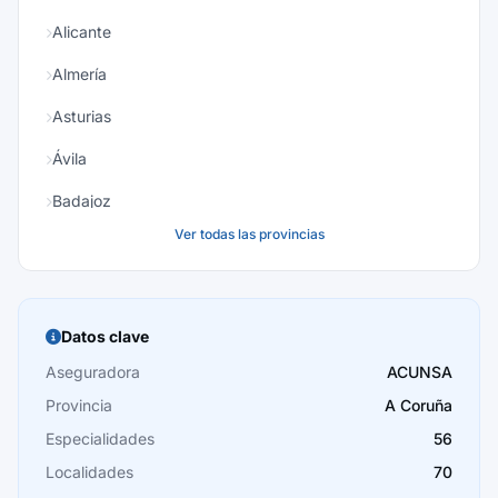
Alicante
Almería
Asturias
Ávila
Badajoz
Ver todas las provincias
Baleares
Barcelona
Burgos
Datos clave
Cáceres
Aseguradora
ACUNSA
Provincia
A Coruña
Cádiz
Especialidades
56
Cantabria
Localidades
70
Castellón