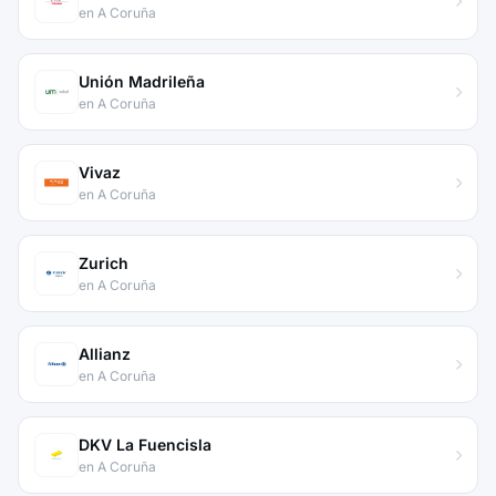
en A Coruña
Unión Madrileña
en A Coruña
Vivaz
en A Coruña
Zurich
en A Coruña
Allianz
en A Coruña
DKV La Fuencisla
en A Coruña