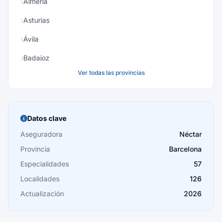
Almería
Asturias
Ávila
Badajoz
Ver todas las provincias
Baleares
Barcelona
Burgos
Datos clave
Cáceres
Aseguradora
Néctar
Provincia
Barcelona
Cádiz
Especialidades
57
Cantabria
Localidades
126
Castellón
Actualización
2026
Ceuta