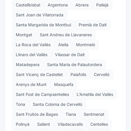
Castellbisbal
Argentona
Abrera
Pallejà
Sant Joan de Vilatorrada
Santa Margarida de Montbui
Premià de Dalt
Montgat
Sant Andreu de Llavaneres
La Roca del Vallès
Alella
Montmeló
Llinars del Vallès
Vilassar de Dalt
Matadepera
Santa Maria de Palautordera
Sant Vicenç de Castellet
Palafolls
Cervelló
Arenys de Munt
Masquefa
Sant Fost de Campsentelles
L'Ametlla del Vallès
Tona
Santa Coloma de Cervelló
Sant Fruitós de Bages
Tiana
Sentmenat
Polinyà
Sallent
Viladecavalls
Centelles