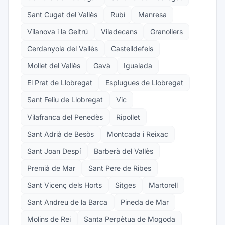
Sant Cugat del Vallès
Rubí
Manresa
Vilanova i la Geltrú
Viladecans
Granollers
Cerdanyola del Vallès
Castelldefels
Mollet del Vallès
Gavà
Igualada
El Prat de Llobregat
Esplugues de Llobregat
Sant Feliu de Llobregat
Vic
Vilafranca del Penedès
Ripollet
Sant Adrià de Besòs
Montcada i Reixac
Sant Joan Despí
Barberà del Vallès
Premià de Mar
Sant Pere de Ribes
Sant Vicenç dels Horts
Sitges
Martorell
Sant Andreu de la Barca
Pineda de Mar
Molins de Rei
Santa Perpètua de Mogoda