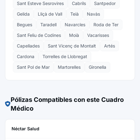
Sant Esteve Sesrovires
Cabrils
Santpedor
Gelida
Lliçà de Vall
Teià
Navàs
Begues
Taradell
Navarcles
Roda de Ter
Sant Feliu de Codines
Moià
Vacarisses
Capellades
Sant Vicenç de Montalt
Artés
Cardona
Torrelles de Llobregat
Sant Pol de Mar
Martorelles
Gironella
Pólizas Compatibles con este Cuadro
Médico
Néctar Salud