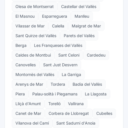
Olesa de Montserrat
Castellar del Vallès
El Masnou
Esparreguera
Manlleu
Vilassar de Mar
Calella
Malgrat de Mar
Sant Quirze del Vallès
Parets del Vallès
Berga
Les Franqueses del Vallès
Caldes de Montbui
Sant Celoni
Cardedeu
Canovelles
Sant Just Desvern
Montornès del Vallès
La Garriga
Arenys de Mar
Tordera
Badia del Vallès
Piera
Palau-solità i Plegamans
La Llagosta
Lliçà d'Amunt
Torelló
Vallirana
Canet de Mar
Corbera de Llobregat
Cubelles
Vilanova del Camí
Sant Sadurní d'Anoia