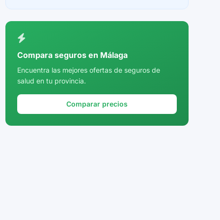
Ceuta
Ciudad Real
Córdoba
Compara seguros en Málaga
Cuenca
Encuentra las mejores ofertas de seguros de
salud en tu provincia.
Girona
Granada
Comparar precios
Guadalajara
Guipúzcoa
Huelva
Huesca
Jaén
La Rioja