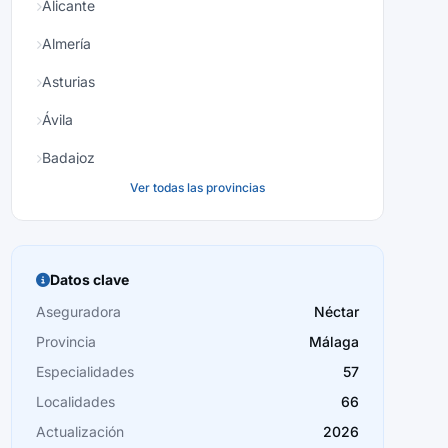
Alicante
Almería
Asturias
Ávila
Badajoz
Ver todas las provincias
Baleares
Barcelona
Burgos
Datos clave
Cáceres
Aseguradora
Néctar
Provincia
Málaga
Cádiz
Especialidades
57
Cantabria
Localidades
66
Castellón
Actualización
2026