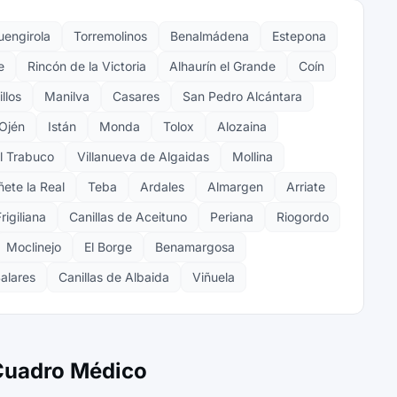
uengirola
Torremolinos
Benalmádena
Estepona
e
Rincón de la Victoria
Alhaurín el Grande
Coín
llos
Manilva
Casares
San Pedro Alcántara
Ojén
Istán
Monda
Tolox
Alozaina
el Trabuco
Villanueva de Algaidas
Mollina
ete la Real
Teba
Ardales
Almargen
Arriate
rigiliana
Canillas de Aceituno
Periana
Riogordo
Moclinejo
El Borge
Benamargosa
alares
Canillas de Albaida
Viñuela
 Cuadro Médico