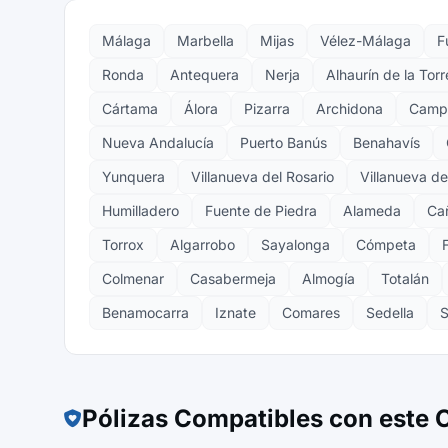
Málaga
Marbella
Mijas
Vélez-Málaga
F
Ronda
Antequera
Nerja
Alhaurín de la Torr
Cártama
Álora
Pizarra
Archidona
Campi
Nueva Andalucía
Puerto Banús
Benahavís
Yunquera
Villanueva del Rosario
Villanueva d
Humilladero
Fuente de Piedra
Alameda
Cañ
Torrox
Algarrobo
Sayalonga
Cómpeta
F
Colmenar
Casabermeja
Almogía
Totalán
Benamocarra
Iznate
Comares
Sedella
S
Pólizas Compatibles con este