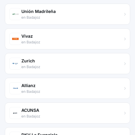
Unión Madrileña
en Badajoz
Vivaz
en Badajoz
Zurich
en Badajoz
Allianz
en Badajoz
ACUNSA
en Badajoz
DKV La Fuencisla