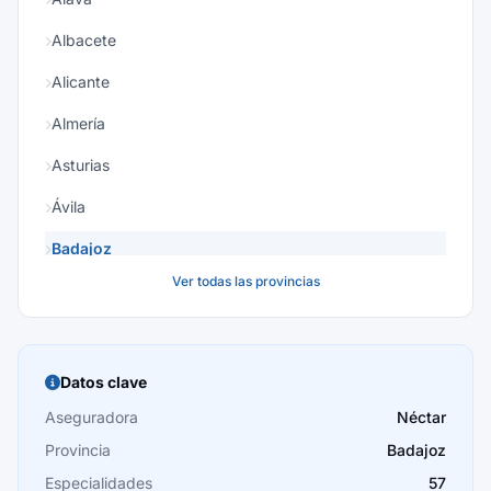
Albacete
Alicante
Almería
Asturias
Ávila
Badajoz
Ver todas las provincias
Baleares
Barcelona
Burgos
Datos clave
Cáceres
Aseguradora
Néctar
Provincia
Badajoz
Cádiz
Especialidades
57