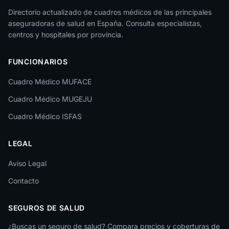
Jaén
Directorio actualizado de cuadros médicos de las principales
aseguradoras de salud en España. Consulta especialistas,
La Rioja
centros y hospitales por provincia.
Las Palmas
FUNCIONARIOS
León
Cuadro Médico MUFACE
Lleida
Cuadro Médico MUGEJU
Lugo
Cuadro Médico ISFAS
Madrid
LEGAL
Málaga
Melilla
Aviso Legal
Contacto
Murcia
Navarra
SEGUROS DE SALUD
Ourense
¿Buscas un seguro de salud? Compara precios y coberturas de