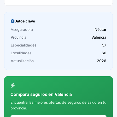
Barcelona
Burgos
Datos clave
Cáceres
Aseguradora
Néctar
Provincia
Valencia
Cádiz
Especialidades
57
Cantabria
Localidades
66
Castellón
Actualización
2026
Ceuta
Ciudad Real
Córdoba
Compara seguros en Valencia
Cuenca
Encuentra las mejores ofertas de seguros de salud en tu
provincia.
Girona