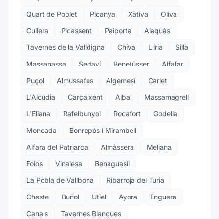
Quart de Poblet
Picanya
Xàtiva
Oliva
Cullera
Picassent
Paiporta
Alaquàs
Tavernes de la Valldigna
Chiva
Lliria
Silla
Massanassa
Sedaví
Benetússer
Alfafar
Puçol
Almussafes
Algemesí
Carlet
L'Alcúdia
Carcaixent
Albal
Massamagrell
L'Eliana
Rafelbunyol
Rocafort
Godella
Moncada
Bonrepòs i Mirambell
Alfara del Patriarca
Almàssera
Meliana
Foios
Vinalesa
Benaguasil
La Pobla de Vallbona
Ribarroja del Turia
Cheste
Buñol
Utiel
Ayora
Enguera
Canals
Tavernes Blanques