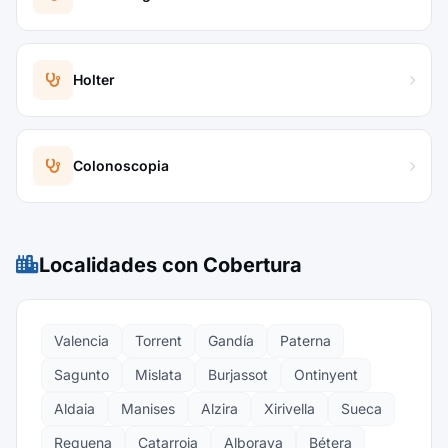
Holter
Colonoscopia
Localidades con Cobertura
Valencia
Torrent
Gandía
Paterna
Sagunto
Mislata
Burjassot
Ontinyent
Aldaia
Manises
Alzira
Xirivella
Sueca
Requena
Catarroja
Alboraya
Bétera