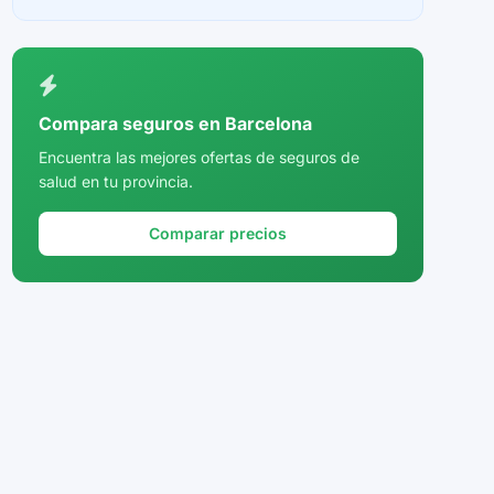
Ceuta
Ciudad Real
Córdoba
Compara seguros en Barcelona
Cuenca
Encuentra las mejores ofertas de seguros de
salud en tu provincia.
Girona
Granada
Comparar precios
Guadalajara
Guipúzcoa
Huelva
Huesca
Jaén
La Rioja