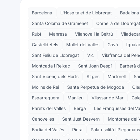
Barcelona
L'Hospitalet de Llobregat
Badalona
Santa Coloma de Gramenet
Cornellà de Llobrega
Rubí
Manresa
Vilanova i la Geltrú
Viladeca
Castelldefels
Mollet del Vallès
Gavà
Iguala
Sant Feliu de Llobregat
Vic
Vilafranca del Pe
Montcada i Reixac
Sant Joan Despí
Barberà d
Sant Vicenç dels Horts
Sitges
Martorell
Sa
Molins de Rei
Santa Perpètua de Mogoda
Ole
Esparreguera
Manlleu
Vilassar de Mar
Cale
Parets del Vallès
Berga
Les Franqueses del Va
Canovelles
Sant Just Desvern
Montornès del V
Badia del Vallès
Piera
Palau-solità i Plegamans