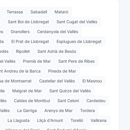
Terrassa
Sabadell
Mataró
t
Sant Boi de Llobregat
Sant Cugat del Vallès
ns
Granollers
Cerdanyola del Vallès
da
El Prat de Llobregat
Esplugues de Llobregat
nedès
Ripollet
Sant Adrià de Besòs
el Vallès
Premià de Mar
Sant Pere de Ribes
nt Andreu de la Barca
Pineda de Mar
sa de Montserrat
Castellar del Vallès
El Masnou
lla
Malgrat de Mar
Sant Quirze del Vallès
llès
Caldes de Montbui
Sant Celoni
Cardedeu
allès
La Garriga
Arenys de Mar
Tordera
La Llagosta
Lliçà d'Amunt
Torelló
Vallirana