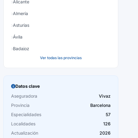
Alicante
Almería
Asturias
Ávila
Badajoz
Ver todas las provincias
Baleares
Barcelona
Burgos
Datos clave
Cáceres
Aseguradora
Vivaz
Provincia
Barcelona
Cádiz
Especialidades
57
Cantabria
Localidades
126
Castellón
Actualización
2026