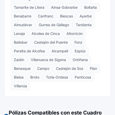
Tamarite de Litera
Ainsa-Sobrarbe
Boltaña
Benabarre
Canfranc
Biescas
Ayerbe
Almudévar
Gurrea de Gállego
Tardienta
Lanaja
Alcolea de Cinca
Altorricón
Ballobar
Castejón del Puente
Fonz
Peralta de Alcofea
Alcampell
Esplús
Zaidín
Villanueva de Sigena
Ontiñena
Benasque
Campo
Castejón de Sos
Plan
Bielsa
Broto
Torla-Ordesa
Panticosa
Villanúa
Pólizas Compatibles con este Cuadro