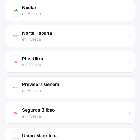
Néctar
en Huesca
NorteHispana
en Huesca
Plus Ultra
en Huesca
Previsora General
en Huesca
Seguros Bilbao
en Huesca
Unión Madrileña