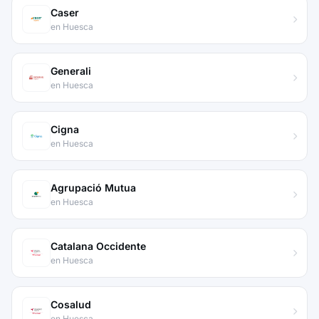
Caser
en Huesca
Generali
en Huesca
Cigna
en Huesca
Agrupació Mutua
en Huesca
Catalana Occidente
en Huesca
Cosalud
en Huesca