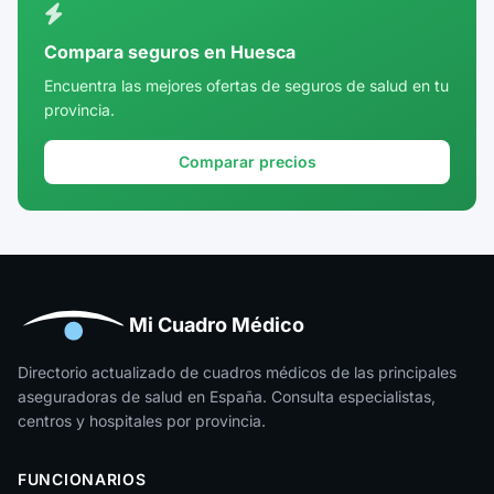
Córdoba
Compara seguros en Huesca
Cuenca
Encuentra las mejores ofertas de seguros de salud en tu
provincia.
Girona
Granada
Comparar precios
Guadalajara
Guipúzcoa
Huelva
Huesca
Mi Cuadro Médico
Jaén
Directorio actualizado de cuadros médicos de las principales
aseguradoras de salud en España. Consulta especialistas,
La Rioja
centros y hospitales por provincia.
Las Palmas
FUNCIONARIOS
León