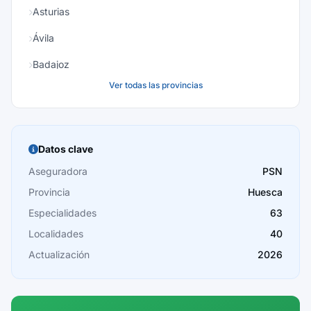
Asturias
Ávila
Badajoz
Ver todas las provincias
Baleares
Barcelona
Burgos
Datos clave
Cáceres
Aseguradora
PSN
Provincia
Huesca
Cádiz
Especialidades
63
Cantabria
Localidades
40
Castellón
Actualización
2026
Ceuta
Ciudad Real