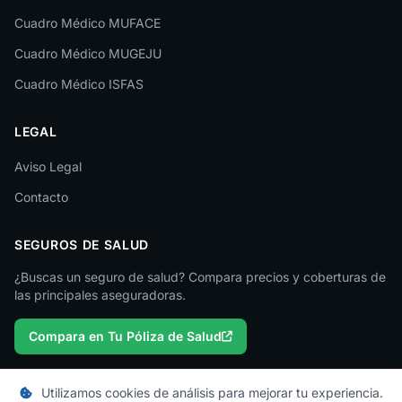
Cuadro Médico MUFACE
Lleida
Cuadro Médico MUGEJU
Lugo
Cuadro Médico ISFAS
Madrid
LEGAL
Málaga
Melilla
Aviso Legal
Contacto
Murcia
Navarra
SEGUROS DE SALUD
Ourense
¿Buscas un seguro de salud? Compara precios y coberturas de
las principales aseguradoras.
Palencia
Compara en Tu Póliza de Salud
Pontevedra
Salamanca
Utilizamos cookies de análisis para mejorar tu experiencia.