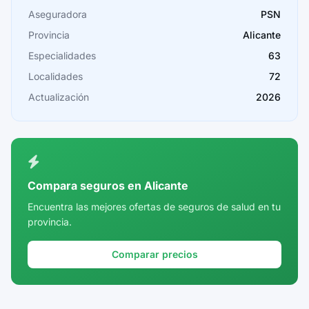
Cáceres
Aseguradora
PSN
Provincia
Alicante
Cádiz
Especialidades
63
Cantabria
Localidades
72
Castellón
Actualización
2026
Ceuta
Ciudad Real
Córdoba
Compara seguros en Alicante
Cuenca
Encuentra las mejores ofertas de seguros de salud en tu
provincia.
Girona
Granada
Comparar precios
Guadalajara
Guipúzcoa