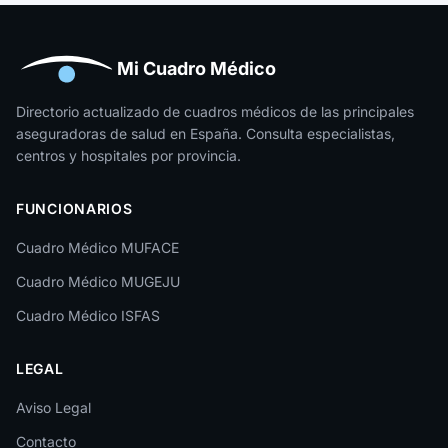
Huelva
Huesca
Mi Cuadro Médico
Jaén
Directorio actualizado de cuadros médicos de las principales
aseguradoras de salud en España. Consulta especialistas,
La Rioja
centros y hospitales por provincia.
Las Palmas
FUNCIONARIOS
León
Cuadro Médico MUFACE
Lleida
Cuadro Médico MUGEJU
Lugo
Cuadro Médico ISFAS
Madrid
LEGAL
Málaga
Melilla
Aviso Legal
Contacto
Murcia