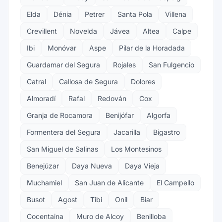
Elda
Dénia
Petrer
Santa Pola
Villena
Crevillent
Novelda
Jávea
Altea
Calpe
Ibi
Monóvar
Aspe
Pilar de la Horadada
Guardamar del Segura
Rojales
San Fulgencio
Catral
Callosa de Segura
Dolores
Almoradí
Rafal
Redován
Cox
Granja de Rocamora
Benijófar
Algorfa
Formentera del Segura
Jacarilla
Bigastro
San Miguel de Salinas
Los Montesinos
Benejúzar
Daya Nueva
Daya Vieja
Muchamiel
San Juan de Alicante
El Campello
Busot
Agost
Tibi
Onil
Biar
Cocentaina
Muro de Alcoy
Benilloba