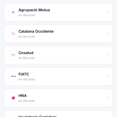
Agrupació Mutua
en Alicante
Catalana Occidente
en Alicante
Cosalud
en Alicante
FIATC
en Alicante
HNA
en Alicante
Igualatorio Cantabria