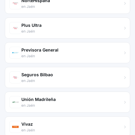
NorteHispana
en Jaén
Plus Ultra
en Jaén
Previsora General
en Jaén
Seguros Bilbao
en Jaén
Unión Madrileña
en Jaén
Vivaz
en Jaén