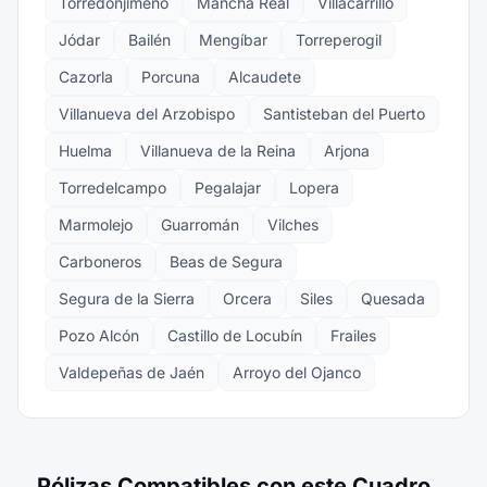
Torredonjimeno
Mancha Real
Villacarrillo
Jódar
Bailén
Mengíbar
Torreperogil
Cazorla
Porcuna
Alcaudete
Villanueva del Arzobispo
Santisteban del Puerto
Huelma
Villanueva de la Reina
Arjona
Torredelcampo
Pegalajar
Lopera
Marmolejo
Guarromán
Vilches
Carboneros
Beas de Segura
Segura de la Sierra
Orcera
Siles
Quesada
Pozo Alcón
Castillo de Locubín
Frailes
Valdepeñas de Jaén
Arroyo del Ojanco
Pólizas Compatibles con este Cuadro