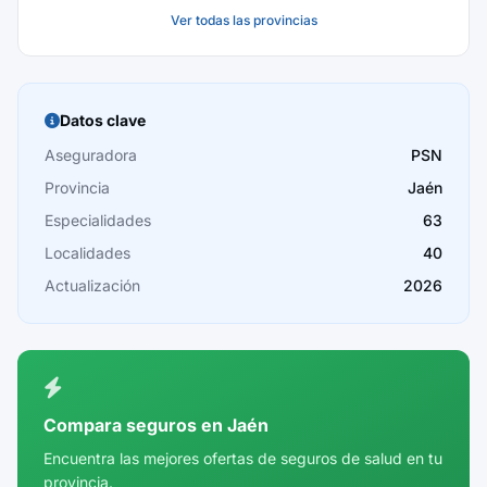
Ver todas las provincias
Baleares
Barcelona
Burgos
Datos clave
Cáceres
Aseguradora
PSN
Provincia
Jaén
Cádiz
Especialidades
63
Cantabria
Localidades
40
Castellón
Actualización
2026
Ceuta
Ciudad Real
Córdoba
Compara seguros en Jaén
Cuenca
Encuentra las mejores ofertas de seguros de salud en tu
provincia.
Girona