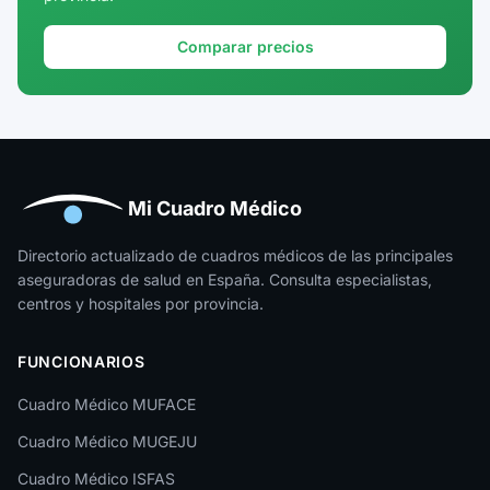
Granada
Comparar precios
Guadalajara
Guipúzcoa
Huelva
Huesca
Mi Cuadro Médico
Jaén
Directorio actualizado de cuadros médicos de las principales
aseguradoras de salud en España. Consulta especialistas,
La Rioja
centros y hospitales por provincia.
Las Palmas
FUNCIONARIOS
León
Cuadro Médico MUFACE
Lleida
Cuadro Médico MUGEJU
Lugo
Cuadro Médico ISFAS