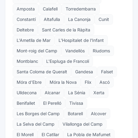
Amposta
Calafell
Torredembarra
Constantí
Altafulla
La Canonja
Cunit
Deltebre
Sant Carles de la Ràpita
L'Ametlla de Mar
L'Hospitalet de l'Infant
Mont-roig del Camp
Vandellòs
Riudoms
Montblanc
L'Espluga de Francolí
Santa Coloma de Queralt
Gandesa
Falset
Móra d'Ebre
Móra la Nova
Flix
Ascó
Ulldecona
Alcanar
La Sénia
Xerta
Benifallet
El Perelló
Tivissa
Les Borges del Camp
Botarell
Alcover
La Selva del Camp
Vilallonga del Camp
El Morell
El Catllar
La Pobla de Mafumet