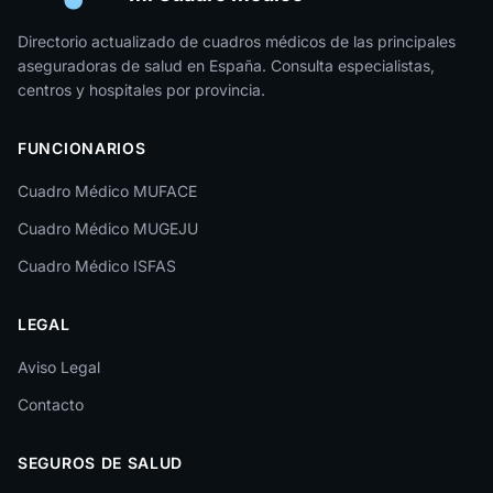
Jaén
Directorio actualizado de cuadros médicos de las principales
aseguradoras de salud en España. Consulta especialistas,
La Rioja
centros y hospitales por provincia.
Las Palmas
FUNCIONARIOS
León
Cuadro Médico MUFACE
Lleida
Cuadro Médico MUGEJU
Lugo
Cuadro Médico ISFAS
Madrid
LEGAL
Málaga
Melilla
Aviso Legal
Contacto
Murcia
Navarra
SEGUROS DE SALUD
Ourense