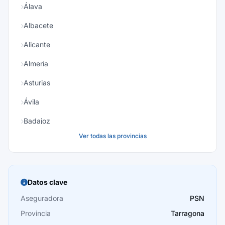
Álava
Albacete
Alicante
Almería
Asturias
Ávila
Badajoz
Ver todas las provincias
Baleares
Barcelona
Burgos
Datos clave
Cáceres
Aseguradora
PSN
Provincia
Tarragona
Cádiz