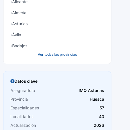
Alicante
Almería
Asturias
Ávila
Badajoz
Ver todas las provincias
Baleares
Barcelona
Burgos
Datos clave
Cáceres
Aseguradora
IMQ Asturias
Provincia
Huesca
Cádiz
Especialidades
57
Cantabria
Localidades
40
Castellón
Actualización
2026