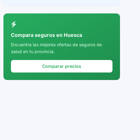
Ceuta
Ciudad Real
Córdoba
Compara seguros en Huesca
Cuenca
Encuentra las mejores ofertas de seguros de
salud en tu provincia.
Girona
Granada
Comparar precios
Guadalajara
Guipúzcoa
Huelva
Huesca
Jaén
La Rioja