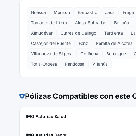
Huesca
Monzón
Barbastro
Jaca
Fraga
Tamarite de Litera
Ainsa-Sobrarbe
Boltaña
Almudévar
Gurrea de Gállego
Tardienta
La
Castejón del Puente
Fonz
Peralta de Alcofea
Villanueva de Sigena
Ontiñena
Benasque
Torla-Ordesa
Panticosa
Villanúa
Pólizas Compatibles con este
IMQ Asturias Salud
IMQ Asturias Dental