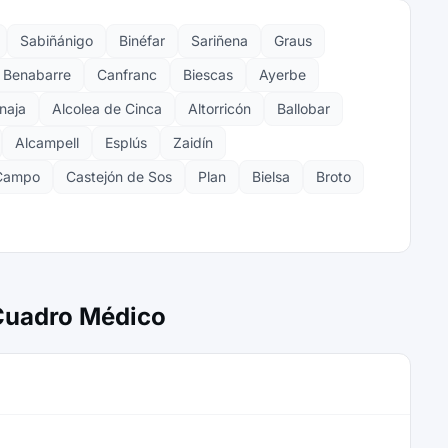
Sabiñánigo
Binéfar
Sariñena
Graus
Benabarre
Canfranc
Biescas
Ayerbe
naja
Alcolea de Cinca
Altorricón
Ballobar
Alcampell
Esplús
Zaidín
Campo
Castejón de Sos
Plan
Bielsa
Broto
 Cuadro Médico