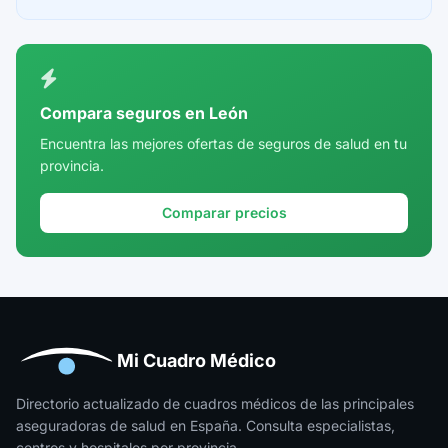
Ceuta
Ciudad Real
Córdoba
Compara seguros en León
Cuenca
Encuentra las mejores ofertas de seguros de salud en tu
provincia.
Girona
Granada
Comparar precios
Guadalajara
Guipúzcoa
Huelva
Huesca
Mi Cuadro Médico
Jaén
Directorio actualizado de cuadros médicos de las principales
aseguradoras de salud en España. Consulta especialistas,
La Rioja
centros y hospitales por provincia.