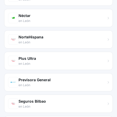
Néctar
en León
NorteHispana
en León
Plus Ultra
en León
Previsora General
en León
Seguros Bilbao
en León