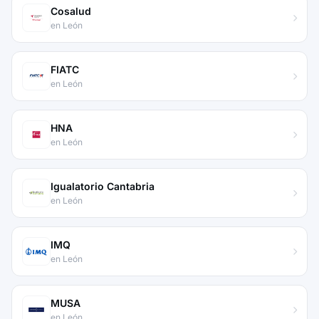
Cosalud
en León
FIATC
en León
HNA
en León
Igualatorio Cantabria
en León
IMQ
en León
MUSA
en León