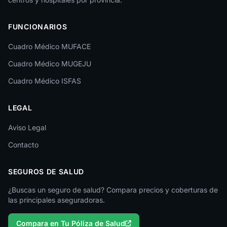
Las Palmas
FUNCIONARIOS
León
Cuadro Médico MUFACE
Lleida
Cuadro Médico MUGEJU
Lugo
Cuadro Médico ISFAS
Madrid
LEGAL
Málaga
Melilla
Aviso Legal
Contacto
Murcia
Navarra
SEGUROS DE SALUD
Ourense
¿Buscas un seguro de salud? Compara precios y coberturas de
las principales aseguradoras.
Palencia
Compara en Tu Póliza de Salud
Pontevedra