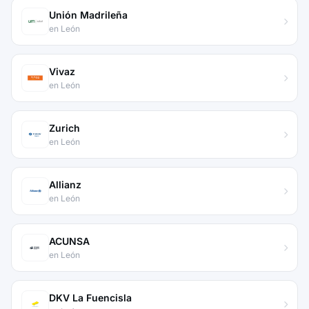
Unión Madrileña
en León
Vivaz
en León
Zurich
en León
Allianz
en León
ACUNSA
en León
DKV La Fuencisla