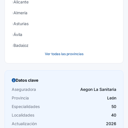
Alicante
Almería
Asturias
Ávila
Badajoz
Ver todas las provincias
Baleares
Barcelona
Burgos
Datos clave
Cáceres
Aseguradora
Aegon La Sanitaria
Provincia
León
Cádiz
Especialidades
50
Cantabria
Localidades
40
Castellón
Actualización
2026