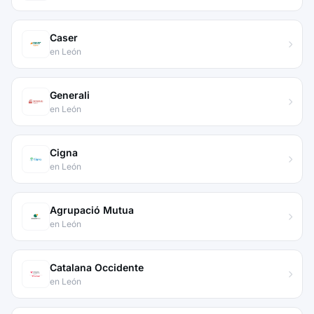
Caser
en León
Generali
en León
Cigna
en León
Agrupació Mutua
en León
Catalana Occidente
en León