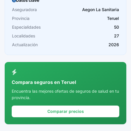
Datos clave
Cáceres
Aseguradora
Aegon La Sanitaria
Provincia
Teruel
Cádiz
Especialidades
50
Cantabria
Localidades
27
Castellón
Actualización
2026
Ceuta
Ciudad Real
Córdoba
Compara seguros en Teruel
Cuenca
Encuentra las mejores ofertas de seguros de salud en tu
provincia.
Girona
Granada
Comparar precios
Guadalajara