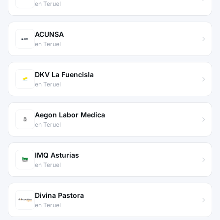
en Teruel
ACUNSA
en Teruel
DKV La Fuencisla
en Teruel
Aegon Labor Medica
en Teruel
IMQ Asturias
en Teruel
Divina Pastora
en Teruel