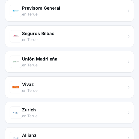
Previsora General
en Teruel
Seguros Bilbao
en Teruel
Unión Madrileña
en Teruel
Vivaz
en Teruel
Zurich
en Teruel
Allianz