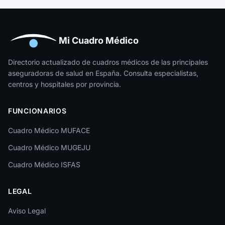
Guipúzcoa
Huelva
Huesca
Mi Cuadro Médico
Jaén
Directorio actualizado de cuadros médicos de las principales
aseguradoras de salud en España. Consulta especialistas,
La Rioja
centros y hospitales por provincia.
Las Palmas
FUNCIONARIOS
León
Cuadro Médico MUFACE
Lleida
Cuadro Médico MUGEJU
Lugo
Cuadro Médico ISFAS
Madrid
LEGAL
Málaga
Melilla
Aviso Legal