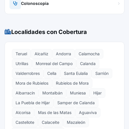
Colonoscopia
Localidades con Cobertura
Teruel
Alcañiz
Andorra
Calamocha
Utrillas
Monreal del Campo
Calanda
Valderrobres
Cella
Santa Eulalia
Sarrión
Mora de Rubielos
Rubielos de Mora
Albarracín
Montalbán
Muniesa
Híjar
La Puebla de Híjar
Samper de Calanda
Alcorisa
Mas de las Matas
Aguaviva
Castellote
Calaceite
Mazaleón