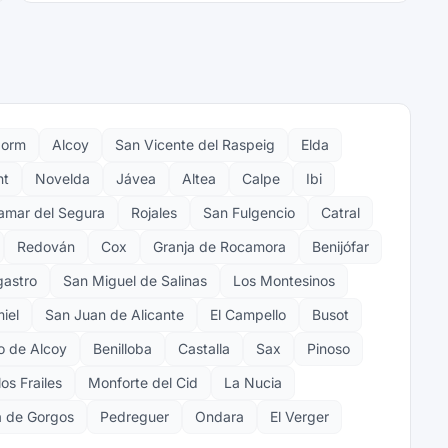
dorm
Alcoy
San Vicente del Raspeig
Elda
nt
Novelda
Jávea
Altea
Calpe
Ibi
amar del Segura
Rojales
San Fulgencio
Catral
Redován
Cox
Granja de Rocamora
Benijófar
gastro
San Miguel de Salinas
Los Montesinos
iel
San Juan de Alicante
El Campello
Busot
o de Alcoy
Benilloba
Castalla
Sax
Pinoso
os Frailes
Monforte del Cid
La Nucia
a de Gorgos
Pedreguer
Ondara
El Verger