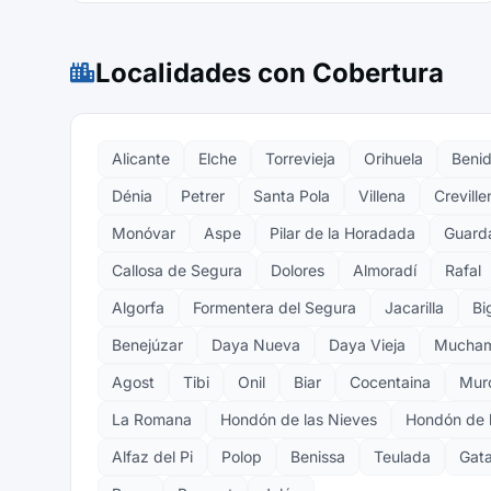
Localidades con Cobertura
Alicante
Elche
Torrevieja
Orihuela
Beni
Dénia
Petrer
Santa Pola
Villena
Creville
Monóvar
Aspe
Pilar de la Horadada
Guard
Callosa de Segura
Dolores
Almoradí
Rafal
Algorfa
Formentera del Segura
Jacarilla
Bi
Benejúzar
Daya Nueva
Daya Vieja
Mucham
Agost
Tibi
Onil
Biar
Cocentaina
Mur
La Romana
Hondón de las Nieves
Hondón de l
Alfaz del Pi
Polop
Benissa
Teulada
Gat