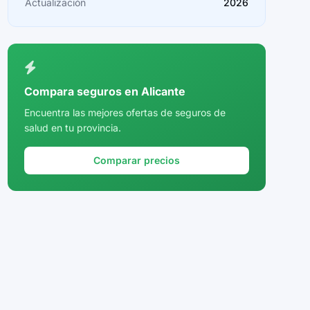
Actualización
2026
Ceuta
Ciudad Real
Córdoba
Compara seguros en Alicante
Cuenca
Encuentra las mejores ofertas de seguros de
salud en tu provincia.
Girona
Granada
Comparar precios
Guadalajara
Guipúzcoa
Huelva
Huesca
Jaén