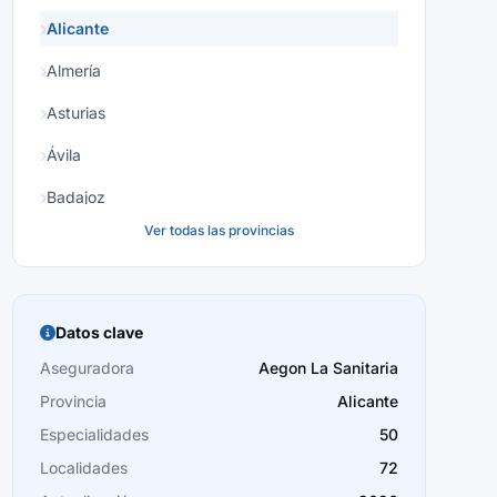
Alicante
Almería
Asturias
Ávila
Badajoz
Ver todas las provincias
Baleares
Barcelona
Burgos
Datos clave
Cáceres
Aseguradora
Aegon La Sanitaria
Provincia
Alicante
Cádiz
Especialidades
50
Cantabria
Localidades
72
Castellón