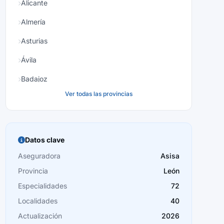
Alicante
Almería
Asturias
Ávila
Badajoz
Ver todas las provincias
Baleares
Barcelona
Burgos
Datos clave
Cáceres
Aseguradora
Asisa
Provincia
León
Cádiz
Especialidades
72
Cantabria
Localidades
40
Castellón
Actualización
2026