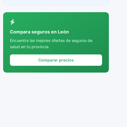
Ceuta
Ciudad Real
Córdoba
Compara seguros en León
Cuenca
Encuentra las mejores ofertas de seguros de
salud en tu provincia.
Girona
Granada
Comparar precios
Guadalajara
Guipúzcoa
Huelva
Huesca
Jaén
La Rioja