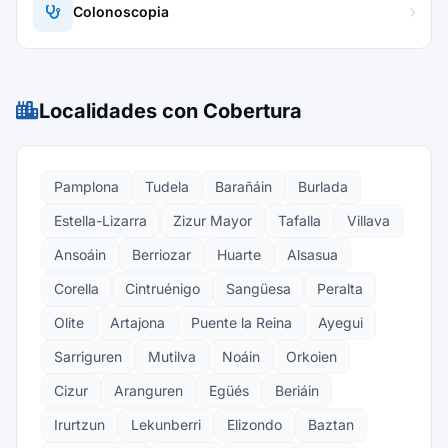
Colonoscopia
Localidades con Cobertura
Pamplona
Tudela
Barañáin
Burlada
Estella-Lizarra
Zizur Mayor
Tafalla
Villava
Ansoáin
Berriozar
Huarte
Alsasua
Corella
Cintruénigo
Sangüesa
Peralta
Olite
Artajona
Puente la Reina
Ayegui
Sarriguren
Mutilva
Noáin
Orkoien
Cizur
Aranguren
Egüés
Beriáin
Irurtzun
Lekunberri
Elizondo
Baztan