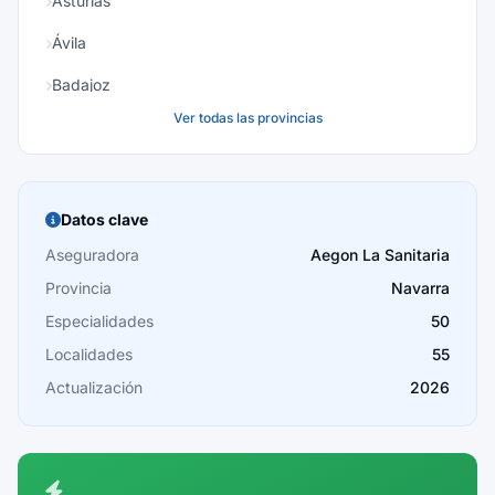
Asturias
Ávila
Badajoz
Ver todas las provincias
Baleares
Barcelona
Burgos
Datos clave
Cáceres
Aseguradora
Aegon La Sanitaria
Provincia
Navarra
Cádiz
Especialidades
50
Cantabria
Localidades
55
Castellón
Actualización
2026
Ceuta
Ciudad Real