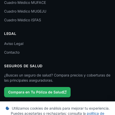
Cuadro Médico MUFACE
Lleida
Cuadro Médico MUGEJU
Lugo
Cuadro Médico ISFAS
Madrid
LEGAL
Málaga
Melilla
Aviso Legal
Contacto
Murcia
Navarra
SEGUROS DE SALUD
Ourense
¿Buscas un seguro de salud? Compara precios y coberturas de
las principales aseguradoras.
Palencia
Compara en Tu Póliza de Salud
Pontevedra
Salamanca
Utilizamos cookies de análisis para mejorar tu experiencia.
Santa Cruz de Tenerife
Puedes aceptarlas o rechazarlas; consulta la
política de