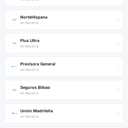
NorteHispana
en Navarra
Plus Ultra
en Navarra
Previsora General
en Navarra
Seguros Bilbao
en Navarra
Unión Madrileña
en Navarra