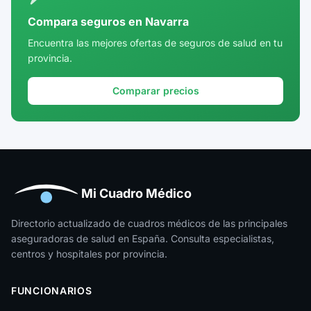
Córdoba
Compara seguros en Navarra
Cuenca
Encuentra las mejores ofertas de seguros de salud en tu
provincia.
Girona
Granada
Comparar precios
Guadalajara
Guipúzcoa
Huelva
Huesca
Mi Cuadro Médico
Jaén
Directorio actualizado de cuadros médicos de las principales
aseguradoras de salud en España. Consulta especialistas,
La Rioja
centros y hospitales por provincia.
Las Palmas
FUNCIONARIOS
León