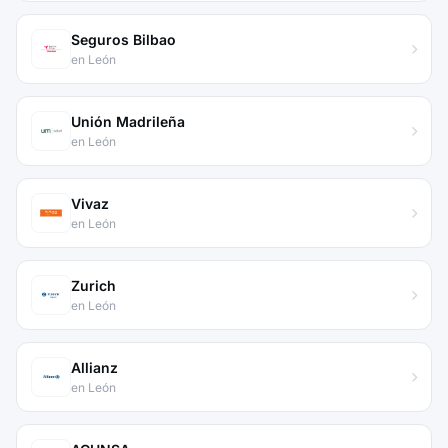
Seguros Bilbao
en León
Unión Madrileña
en León
Vivaz
en León
Zurich
en León
Allianz
en León