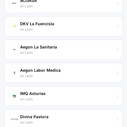
ACUNSA
en León
DKV La Fuencisla
en León
Aegon La Sanitaria
en León
Aegon Labor Medica
en León
IMQ Asturias
en León
Divina Pastora
en León