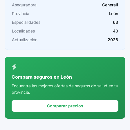
Cáceres
Aseguradora
Generali
Provincia
León
Cádiz
Especialidades
63
Cantabria
Localidades
40
Castellón
Actualización
2026
Ceuta
Ciudad Real
Córdoba
Compara seguros en León
Cuenca
Encuentra las mejores ofertas de seguros de salud en tu
provincia.
Girona
Granada
Comparar precios
Guadalajara
Guipúzcoa