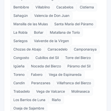
Bembibre
Villablino
Cacabelos
Cistierna
Sahagún
Valencia de Don Juan
Mansilla de las Mulas
Santa María del Páramo
La Robla
Boñar
Matallana de Torío
Sariegos
Valverde de la Virgen
Chozas de Abajo
Carracedelo
Camponaraya
Congosto
Cubillos del Sil
Torre del Bierzo
Igüeña
Noceda del Bierzo
Páramo del Sil
Toreno
Fabero
Vega de Espinareda
Candín
Peranzanes
Villafranca del Bierzo
Trabadelo
Vega de Valcarce
Molinaseca
Los Barrios de Luna
Riaño
Oseja de Sajambre