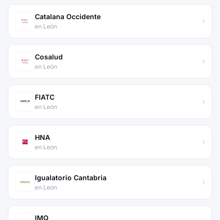
Catalana Occidente
en León
Cosalud
en León
FIATC
en León
HNA
en León
Igualatorio Cantabria
en León
IMQ