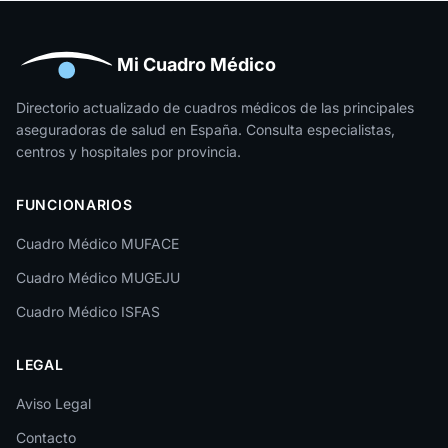
Huelva
Huesca
Mi Cuadro Médico
Jaén
Directorio actualizado de cuadros médicos de las principales
aseguradoras de salud en España. Consulta especialistas,
La Rioja
centros y hospitales por provincia.
Las Palmas
FUNCIONARIOS
León
Cuadro Médico MUFACE
Lleida
Cuadro Médico MUGEJU
Lugo
Cuadro Médico ISFAS
Madrid
LEGAL
Málaga
Melilla
Aviso Legal
Contacto
Murcia