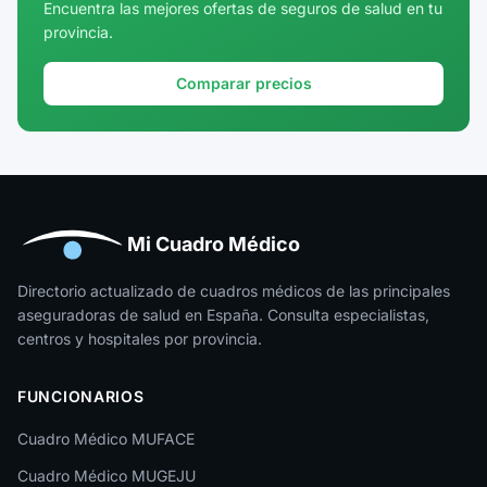
Encuentra las mejores ofertas de seguros de salud en tu
provincia.
Girona
Granada
Comparar precios
Guadalajara
Guipúzcoa
Huelva
Huesca
Mi Cuadro Médico
Jaén
Directorio actualizado de cuadros médicos de las principales
aseguradoras de salud en España. Consulta especialistas,
La Rioja
centros y hospitales por provincia.
Las Palmas
FUNCIONARIOS
León
Cuadro Médico MUFACE
Lleida
Cuadro Médico MUGEJU