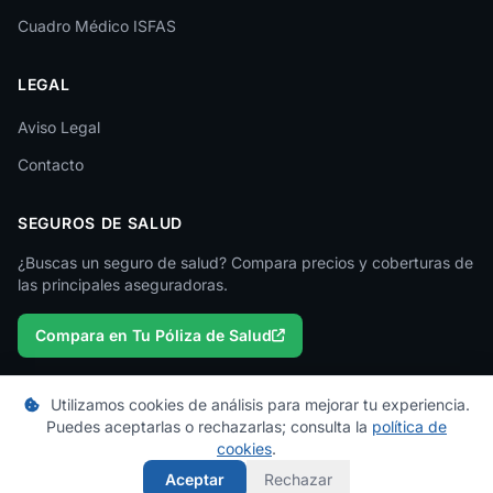
Lugo
Cuadro Médico ISFAS
Madrid
LEGAL
Málaga
Melilla
Aviso Legal
Contacto
Murcia
Navarra
SEGUROS DE SALUD
Ourense
¿Buscas un seguro de salud? Compara precios y coberturas de
las principales aseguradoras.
Palencia
Compara en Tu Póliza de Salud
Pontevedra
Salamanca
Utilizamos cookies de análisis para mejorar tu experiencia.
Santa Cruz de Tenerife
Puedes aceptarlas o rechazarlas; consulta la
política de
© 2026 micuadromedico.es — Un proyecto de
Tu Póliza de Salud
cookies
.
Segovia
Los cuadros médicos se actualizan periódicamente. Consulta con tu
Aceptar
Rechazar
aseguradora para información oficial.