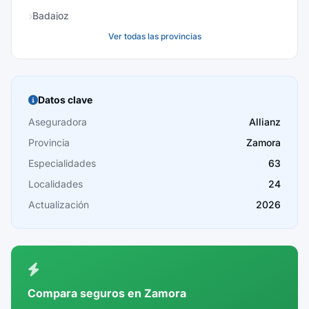
Badajoz
Ver todas las provincias
Baleares
Barcelona
Burgos
Datos clave
Cáceres
Aseguradora
Allianz
Provincia
Zamora
Cádiz
Especialidades
63
Cantabria
Localidades
24
Castellón
Actualización
2026
Ceuta
Ciudad Real
Córdoba
Compara seguros en Zamora
Cuenca