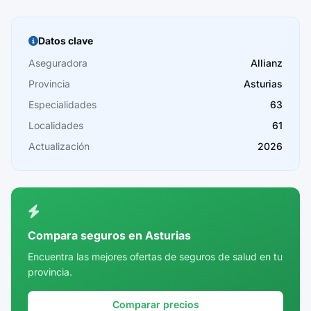
Barcelona
Burgos
Datos clave
Cáceres
Aseguradora
Allianz
Provincia
Asturias
Cádiz
Especialidades
63
Cantabria
Localidades
61
Castellón
Actualización
2026
Ceuta
Ciudad Real
Córdoba
Compara seguros en Asturias
Cuenca
Encuentra las mejores ofertas de seguros de salud en tu
provincia.
Girona
Granada
Comparar precios