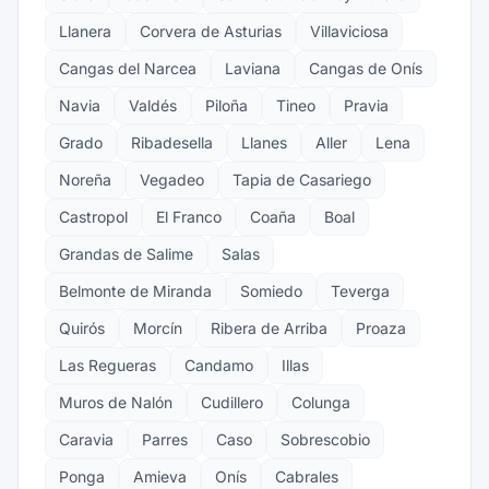
Llanera
Corvera de Asturias
Villaviciosa
Cangas del Narcea
Laviana
Cangas de Onís
Navia
Valdés
Piloña
Tineo
Pravia
Grado
Ribadesella
Llanes
Aller
Lena
Noreña
Vegadeo
Tapia de Casariego
Castropol
El Franco
Coaña
Boal
Grandas de Salime
Salas
Belmonte de Miranda
Somiedo
Teverga
Quirós
Morcín
Ribera de Arriba
Proaza
Las Regueras
Candamo
Illas
Muros de Nalón
Cudillero
Colunga
Caravia
Parres
Caso
Sobrescobio
Ponga
Amieva
Onís
Cabrales