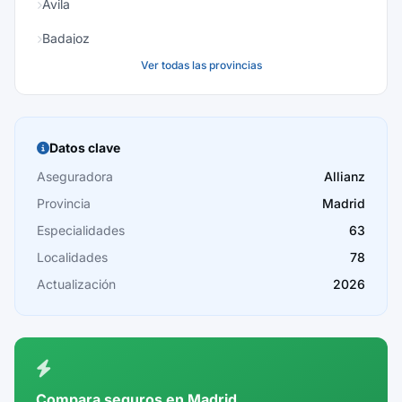
Ávila
Badajoz
Ver todas las provincias
Baleares
Barcelona
Burgos
Datos clave
Cáceres
Aseguradora
Allianz
Provincia
Madrid
Cádiz
Especialidades
63
Cantabria
Localidades
78
Castellón
Actualización
2026
Ceuta
Ciudad Real
Córdoba
Compara seguros en Madrid