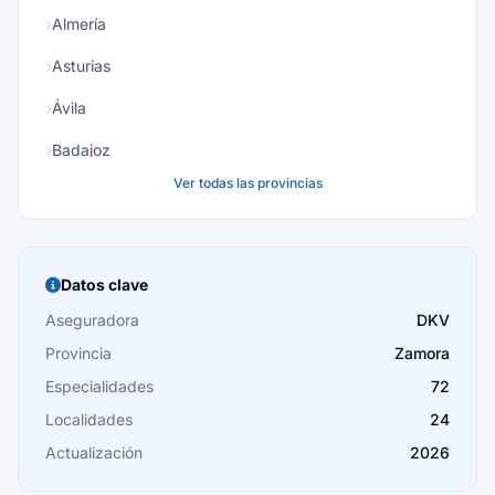
Almería
Asturias
Ávila
Badajoz
Ver todas las provincias
Baleares
Barcelona
Burgos
Datos clave
Cáceres
Aseguradora
DKV
Provincia
Zamora
Cádiz
Especialidades
72
Cantabria
Localidades
24
Castellón
Actualización
2026
Ceuta