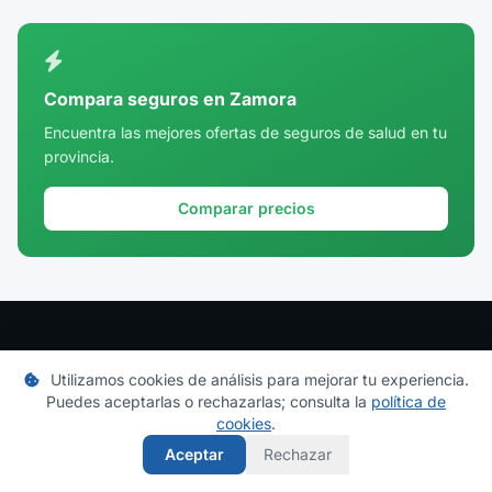
Ciudad Real
Córdoba
Compara seguros en Zamora
Cuenca
Encuentra las mejores ofertas de seguros de salud en tu
provincia.
Girona
Granada
Comparar precios
Guadalajara
Guipúzcoa
Huelva
Huesca
Mi Cuadro Médico
Utilizamos cookies de análisis para mejorar tu experiencia.
Puedes aceptarlas o rechazarlas; consulta la
política de
Jaén
Directorio actualizado de cuadros médicos de las principales
cookies
.
aseguradoras de salud en España. Consulta especialistas,
La Rioja
Aceptar
Rechazar
centros y hospitales por provincia.
Las Palmas