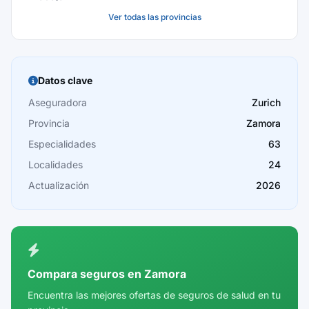
Ver todas las provincias
Baleares
Barcelona
Burgos
Datos clave
Cáceres
Aseguradora
Zurich
Provincia
Zamora
Cádiz
Especialidades
63
Cantabria
Localidades
24
Castellón
Actualización
2026
Ceuta
Ciudad Real
Córdoba
Compara seguros en Zamora
Cuenca
Encuentra las mejores ofertas de seguros de salud en tu