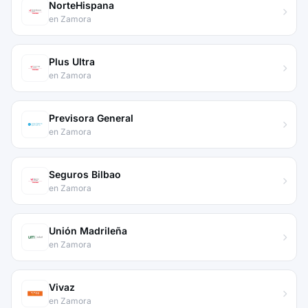
NorteHispana
en Zamora
Plus Ultra
en Zamora
Previsora General
en Zamora
Seguros Bilbao
en Zamora
Unión Madrileña
en Zamora
Vivaz
en Zamora