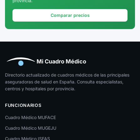
provincia.
Girona
Granada
Comparar precios
Guadalajara
Guipúzcoa
Huelva
Huesca
Mi Cuadro Médico
Jaén
Directorio actualizado de cuadros médicos de las principales
aseguradoras de salud en España. Consulta especialistas,
La Rioja
centros y hospitales por provincia.
Las Palmas
FUNCIONARIOS
León
Cuadro Médico MUFACE
Lleida
Cuadro Médico MUGEJU
Lugo
Cuadro Médico ISFAS