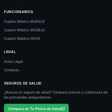
Las Palmas
FUNCIONARIOS
León
Cuadro Médico MUFACE
Lleida
Cuadro Médico MUGEJU
Lugo
Cuadro Médico ISFAS
Madrid
LEGAL
Málaga
Melilla
Aviso Legal
Contacto
Murcia
Navarra
SEGUROS DE SALUD
Ourense
¿Buscas un seguro de salud? Compara precios y coberturas de
las principales aseguradoras.
Palencia
Compara en Tu Póliza de Salud
Pontevedra