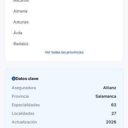
Alicante
Almería
Asturias
Ávila
Badajoz
Ver todas las provincias
Baleares
Barcelona
Burgos
Datos clave
Cáceres
Aseguradora
Allianz
Provincia
Salamanca
Cádiz
Especialidades
63
Cantabria
Localidades
27
Castellón
Actualización
2026