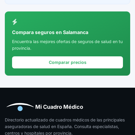
Ceuta
Ciudad Real
Córdoba
Compara seguros en Salamanca
Cuenca
Encuentra las mejores ofertas de seguros de salud en tu
provincia.
Girona
Granada
Comparar precios
Guadalajara
Guipúzcoa
Huelva
Huesca
Mi Cuadro Médico
Jaén
Directorio actualizado de cuadros médicos de las principales
aseguradoras de salud en España. Consulta especialistas,
La Rioja
centros y hospitales por provincia.