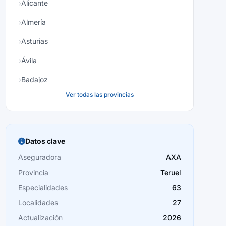
Alicante
Almería
Asturias
Ávila
Badajoz
Ver todas las provincias
Baleares
Barcelona
Burgos
Datos clave
Cáceres
Aseguradora
AXA
Provincia
Teruel
Cádiz
Especialidades
63
Cantabria
Localidades
27
Castellón
Actualización
2026