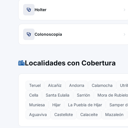
Holter
Colonoscopia
Localidades con Cobertura
Teruel
Alcañiz
Andorra
Calamocha
Utril
Cella
Santa Eulalia
Sarrión
Mora de Rubielo
Muniesa
Híjar
La Puebla de Híjar
Samper d
Aguaviva
Castellote
Calaceite
Mazaleón