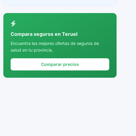
Ceuta
Ciudad Real
Córdoba
Compara seguros en Teruel
Cuenca
Encuentra las mejores ofertas de seguros de
salud en tu provincia.
Girona
Granada
Comparar precios
Guadalajara
Guipúzcoa
Huelva
Huesca
Jaén
La Rioja