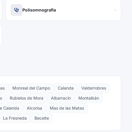
Polisomnografía
las
Monreal del Campo
Calanda
Valderrobres
s
Rubielos de Mora
Albarracín
Montalbán
e Calanda
Alcorisa
Mas de las Matas
La Fresneda
Beceite