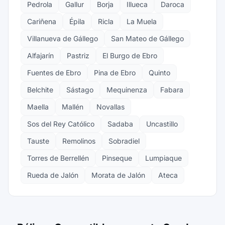
Pedrola
Gallur
Borja
Illueca
Daroca
Cariñena
Épila
Ricla
La Muela
Villanueva de Gállego
San Mateo de Gállego
Alfajarín
Pastriz
El Burgo de Ebro
Fuentes de Ebro
Pina de Ebro
Quinto
Belchite
Sástago
Mequinenza
Fabara
Maella
Mallén
Novallas
Sos del Rey Católico
Sadaba
Uncastillo
Tauste
Remolinos
Sobradiel
Torres de Berrellén
Pinseque
Lumpiaque
Rueda de Jalón
Morata de Jalón
Ateca