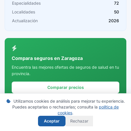
Especialidades
72
Cantabria
Localidades
50
Castellón
Actualización
2026
Ceuta
Ciudad Real
Córdoba
Compara seguros en Zaragoza
Cuenca
Encuentra las mejores ofertas de seguros de salud en tu
provincia.
Girona
Granada
Comparar precios
Guadalajara
Utilizamos cookies de análisis para mejorar tu experiencia.
Puedes aceptarlas o rechazarlas; consulta la
política de
Guipúzcoa
cookies
.
Huelva
Aceptar
Rechazar
Huesca
Mi Cuadro Médico