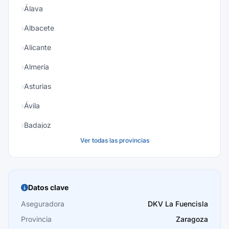
Álava
Albacete
Alicante
Almería
Asturias
Ávila
Badajoz
Ver todas las provincias
Baleares
Barcelona
Burgos
Datos clave
Cáceres
Aseguradora
DKV La Fuencisla
Provincia
Zaragoza
Cádiz