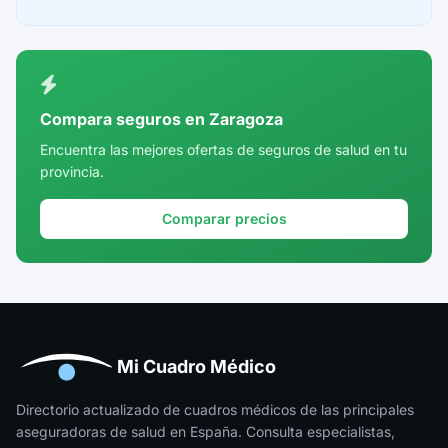
Ceuta
Ciudad Real
Córdoba
Compara seguros en Zaragoza
Cuenca
Encuentra las mejores ofertas de seguros de salud en tu
provincia.
Girona
Granada
Comparar precios
Guadalajara
Guipúzcoa
Huelva
Huesca
Mi Cuadro Médico
Jaén
Directorio actualizado de cuadros médicos de las principales
aseguradoras de salud en España. Consulta especialistas,
La Rioja