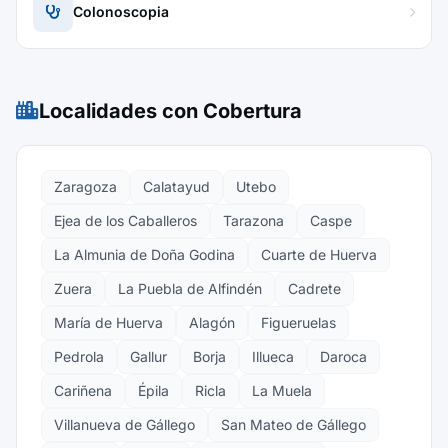
Colonoscopia
Localidades con Cobertura
Zaragoza
Calatayud
Utebo
Ejea de los Caballeros
Tarazona
Caspe
La Almunia de Doña Godina
Cuarte de Huerva
Zuera
La Puebla de Alfindén
Cadrete
María de Huerva
Alagón
Figueruelas
Pedrola
Gallur
Borja
Illueca
Daroca
Cariñena
Épila
Ricla
La Muela
Villanueva de Gállego
San Mateo de Gállego