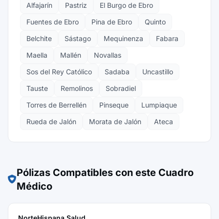
Alfajarín
Pastriz
El Burgo de Ebro
Fuentes de Ebro
Pina de Ebro
Quinto
Belchite
Sástago
Mequinenza
Fabara
Maella
Mallén
Novallas
Sos del Rey Católico
Sadaba
Uncastillo
Tauste
Remolinos
Sobradiel
Torres de Berrellén
Pinseque
Lumpiaque
Rueda de Jalón
Morata de Jalón
Ateca
Pólizas Compatibles con este Cuadro
Médico
NorteHispana Salud