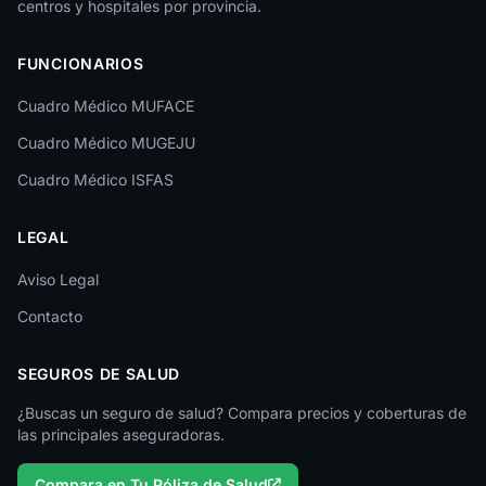
centros y hospitales por provincia.
Las Palmas
FUNCIONARIOS
León
Cuadro Médico MUFACE
Lleida
Cuadro Médico MUGEJU
Lugo
Cuadro Médico ISFAS
Madrid
LEGAL
Málaga
Melilla
Aviso Legal
Contacto
Murcia
Navarra
SEGUROS DE SALUD
Ourense
¿Buscas un seguro de salud? Compara precios y coberturas de
las principales aseguradoras.
Palencia
Compara en Tu Póliza de Salud
Pontevedra