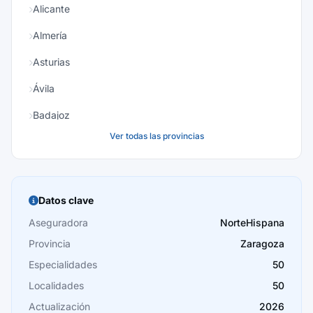
Alicante
Almería
Asturias
Ávila
Badajoz
Ver todas las provincias
Baleares
Barcelona
Burgos
Datos clave
Cáceres
Aseguradora
NorteHispana
Provincia
Zaragoza
Cádiz
Especialidades
50
Cantabria
Localidades
50
Castellón
Actualización
2026