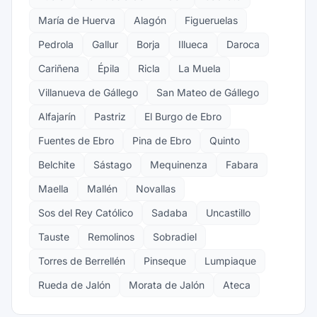
María de Huerva
Alagón
Figueruelas
Pedrola
Gallur
Borja
Illueca
Daroca
Cariñena
Épila
Ricla
La Muela
Villanueva de Gállego
San Mateo de Gállego
Alfajarín
Pastriz
El Burgo de Ebro
Fuentes de Ebro
Pina de Ebro
Quinto
Belchite
Sástago
Mequinenza
Fabara
Maella
Mallén
Novallas
Sos del Rey Católico
Sadaba
Uncastillo
Tauste
Remolinos
Sobradiel
Torres de Berrellén
Pinseque
Lumpiaque
Rueda de Jalón
Morata de Jalón
Ateca