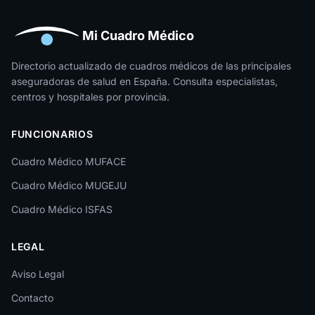
Huelva
Huesca
Mi Cuadro Médico
Jaén
Directorio actualizado de cuadros médicos de las principales
aseguradoras de salud en España. Consulta especialistas,
La Rioja
centros y hospitales por provincia.
Las Palmas
FUNCIONARIOS
León
Cuadro Médico MUFACE
Lleida
Cuadro Médico MUGEJU
Lugo
Cuadro Médico ISFAS
Madrid
LEGAL
Málaga
Melilla
Aviso Legal
Contacto
Murcia