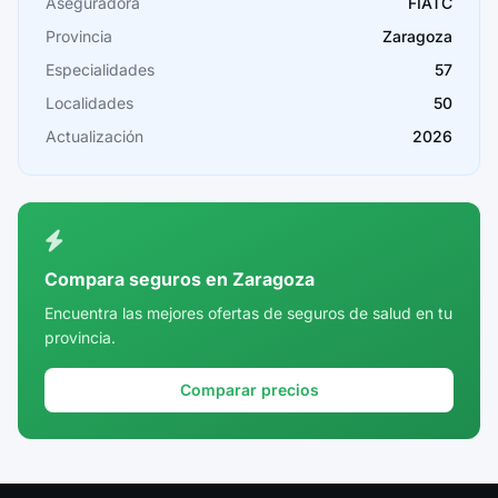
Cáceres
Aseguradora
FIATC
Provincia
Zaragoza
Cádiz
Especialidades
57
Cantabria
Localidades
50
Castellón
Actualización
2026
Ceuta
Ciudad Real
Córdoba
Compara seguros en Zaragoza
Cuenca
Encuentra las mejores ofertas de seguros de salud en tu
provincia.
Girona
Granada
Comparar precios
Guadalajara
Guipúzcoa