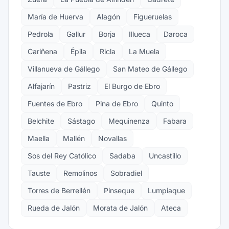
María de Huerva
Alagón
Figueruelas
Pedrola
Gallur
Borja
Illueca
Daroca
Cariñena
Épila
Ricla
La Muela
Villanueva de Gállego
San Mateo de Gállego
Alfajarín
Pastriz
El Burgo de Ebro
Fuentes de Ebro
Pina de Ebro
Quinto
Belchite
Sástago
Mequinenza
Fabara
Maella
Mallén
Novallas
Sos del Rey Católico
Sadaba
Uncastillo
Tauste
Remolinos
Sobradiel
Torres de Berrellén
Pinseque
Lumpiaque
Rueda de Jalón
Morata de Jalón
Ateca