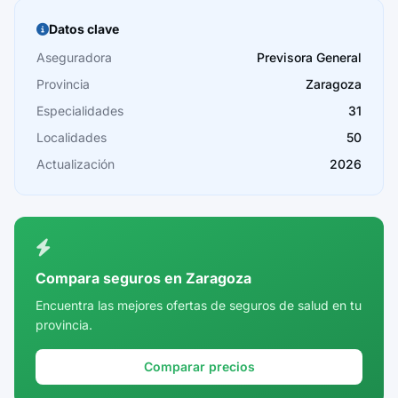
Burgos
Datos clave
Cáceres
Aseguradora
Previsora General
Provincia
Zaragoza
Cádiz
Especialidades
31
Cantabria
Localidades
50
Castellón
Actualización
2026
Ceuta
Ciudad Real
Córdoba
Compara seguros en Zaragoza
Cuenca
Encuentra las mejores ofertas de seguros de salud en tu
provincia.
Girona
Granada
Comparar precios
Guadalajara