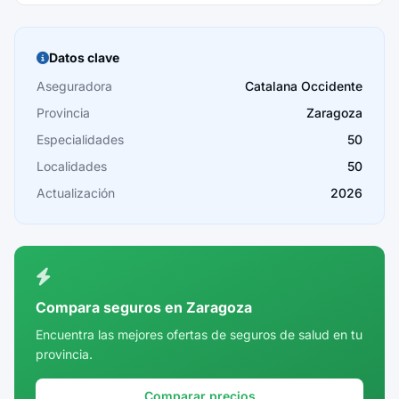
Barcelona
Burgos
Datos clave
Cáceres
Aseguradora
Catalana Occidente
Provincia
Zaragoza
Cádiz
Especialidades
50
Cantabria
Localidades
50
Castellón
Actualización
2026
Ceuta
Ciudad Real
Córdoba
Compara seguros en Zaragoza
Cuenca
Encuentra las mejores ofertas de seguros de salud en tu
provincia.
Girona
Granada
Comparar precios