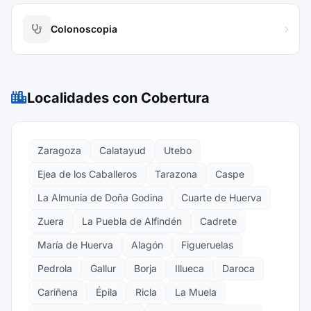
Colonoscopia
Localidades con Cobertura
Zaragoza
Calatayud
Utebo
Ejea de los Caballeros
Tarazona
Caspe
La Almunia de Doña Godina
Cuarte de Huerva
Zuera
La Puebla de Alfindén
Cadrete
María de Huerva
Alagón
Figueruelas
Pedrola
Gallur
Borja
Illueca
Daroca
Cariñena
Épila
Ricla
La Muela