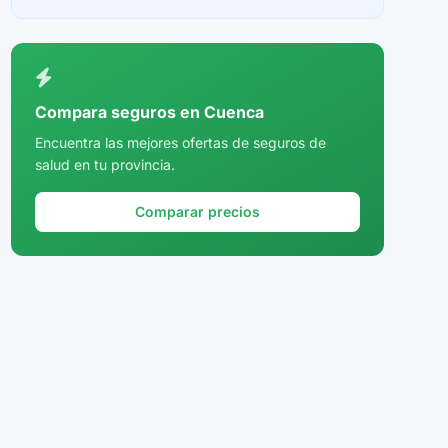
Ceuta
Ciudad Real
Córdoba
Compara seguros en Cuenca
Cuenca
Encuentra las mejores ofertas de seguros de
salud en tu provincia.
Girona
Granada
Comparar precios
Guadalajara
Guipúzcoa
Huelva
Huesca
Jaén
La Rioja