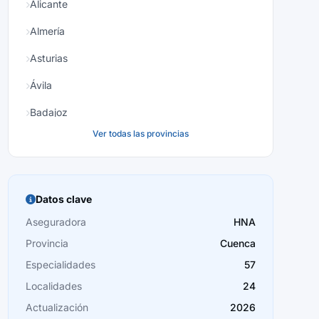
Alicante
Almería
Asturias
Ávila
Badajoz
Ver todas las provincias
Baleares
Barcelona
Burgos
Datos clave
Cáceres
Aseguradora
HNA
Provincia
Cuenca
Cádiz
Especialidades
57
Cantabria
Localidades
24
Castellón
Actualización
2026