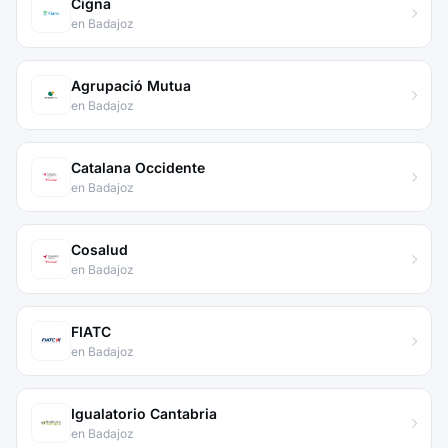
Cigna
en Badajoz
Agrupació Mutua
en Badajoz
Catalana Occidente
en Badajoz
Cosalud
en Badajoz
FIATC
en Badajoz
Igualatorio Cantabria
en Badajoz