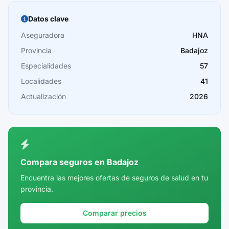
Burgos
Datos clave
Cáceres
Aseguradora
HNA
Provincia
Badajoz
Cádiz
Especialidades
57
Cantabria
Localidades
41
Castellón
Actualización
2026
Ceuta
Ciudad Real
Córdoba
Compara seguros en Badajoz
Cuenca
Encuentra las mejores ofertas de seguros de salud en tu
provincia.
Girona
Granada
Comparar precios
Guadalajara