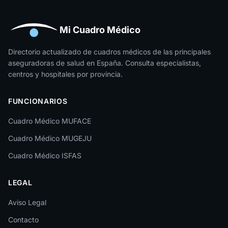
Huelva
Huesca
Mi Cuadro Médico
Jaén
Directorio actualizado de cuadros médicos de las principales
aseguradoras de salud en España. Consulta especialistas,
La Rioja
centros y hospitales por provincia.
Las Palmas
FUNCIONARIOS
León
Cuadro Médico MUFACE
Lleida
Cuadro Médico MUGEJU
Lugo
Cuadro Médico ISFAS
Madrid
LEGAL
Málaga
Melilla
Aviso Legal
Contacto
Murcia