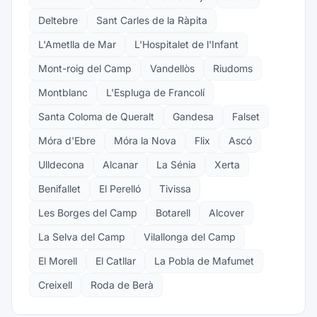
Deltebre
Sant Carles de la Ràpita
L'Ametlla de Mar
L'Hospitalet de l'Infant
Mont-roig del Camp
Vandellòs
Riudoms
Montblanc
L'Espluga de Francolí
Santa Coloma de Queralt
Gandesa
Falset
Móra d'Ebre
Móra la Nova
Flix
Ascó
Ulldecona
Alcanar
La Sénia
Xerta
Benifallet
El Perelló
Tivissa
Les Borges del Camp
Botarell
Alcover
La Selva del Camp
Vilallonga del Camp
El Morell
El Catllar
La Pobla de Mafumet
Creixell
Roda de Berà