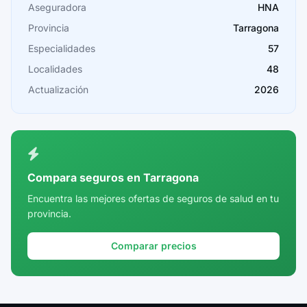
Cáceres
Aseguradora
HNA
Provincia
Tarragona
Cádiz
Especialidades
57
Cantabria
Localidades
48
Castellón
Actualización
2026
Ceuta
Ciudad Real
Córdoba
Compara seguros en Tarragona
Cuenca
Encuentra las mejores ofertas de seguros de salud en tu
provincia.
Girona
Granada
Comparar precios
Guadalajara
Guipúzcoa