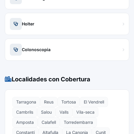
Holter
Colonoscopia
Localidades con Cobertura
Tarragona
Reus
Tortosa
El Vendrell
Cambrils
Salou
Valls
Vila-seca
Amposta
Calafell
Torredembarra
Constantí
Altafulla
La Canonja
Cunit