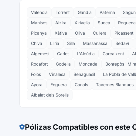
Valencia
Torrent
Gandía
Paterna
Sagun
Manises
Alzira
Xirivella
Sueca
Requena
Picanya
Xàtiva
Oliva
Cullera
Picassent
Chiva
Lliria
Silla
Massanassa
Sedaví
Algemesí
Carlet
L'Alcúdia
Carcaixent
A
Rocafort
Godella
Moncada
Bonrepòs i Mir
Foios
Vinalesa
Benaguasil
La Pobla de Val
Ayora
Enguera
Canals
Tavernes Blanques
Albalat dels Sorells
Pólizas Compatibles con este