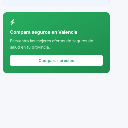
Ceuta
Ciudad Real
Córdoba
Compara seguros en Valencia
Cuenca
Encuentra las mejores ofertas de seguros de
salud en tu provincia.
Girona
Granada
Comparar precios
Guadalajara
Guipúzcoa
Huelva
Huesca
Jaén
La Rioja