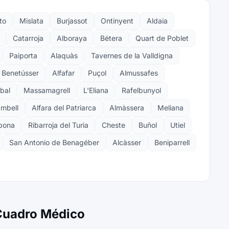
to
Mislata
Burjassot
Ontinyent
Aldaia
Catarroja
Alboraya
Bétera
Quart de Poblet
Paiporta
Alaquàs
Tavernes de la Valldigna
Benetússer
Alfafar
Puçol
Almussafes
lbal
Massamagrell
L'Eliana
Rafelbunyol
ambell
Alfara del Patriarca
Almàssera
Meliana
lbona
Ribarroja del Turia
Cheste
Buñol
Utiel
San Antonio de Benagéber
Alcàsser
Beniparrell
 Cuadro Médico