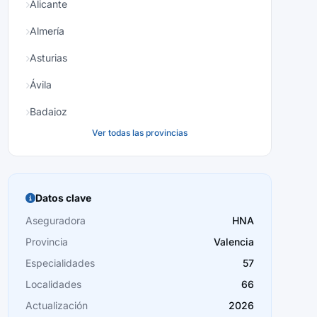
Alicante
Almería
Asturias
Ávila
Badajoz
Ver todas las provincias
Baleares
Barcelona
Burgos
Datos clave
Cáceres
Aseguradora
HNA
Provincia
Valencia
Cádiz
Especialidades
57
Cantabria
Localidades
66
Castellón
Actualización
2026