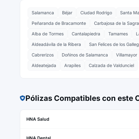
Salamanca
Béjar
Ciudad Rodrigo
Santa Ma
Peñaranda de Bracamonte
Carbajosa de la Sagr
Alba de Tormes
Cantalapiedra
Tamames
L
Aldeadávila de la Ribera
San Felices de los Galle
Cabrerizos
Doñinos de Salamanca
Villamayor
Aldeatejada
Arapiles
Calzada de Valdunciel
Pólizas Compatibles con este
HNA Salud
HNA Dental