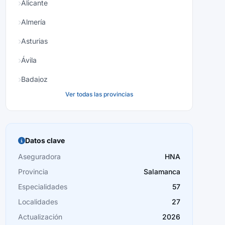
Alicante
Almería
Asturias
Ávila
Badajoz
Ver todas las provincias
Baleares
Barcelona
Burgos
Datos clave
Cáceres
Aseguradora
HNA
Provincia
Salamanca
Cádiz
Especialidades
57
Cantabria
Localidades
27
Castellón
Actualización
2026