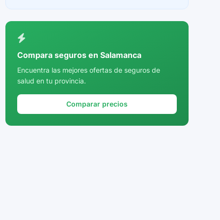
Ceuta
Ciudad Real
Córdoba
Compara seguros en Salamanca
Cuenca
Encuentra las mejores ofertas de seguros de
salud en tu provincia.
Girona
Granada
Comparar precios
Guadalajara
Guipúzcoa
Huelva
Huesca
Jaén
La Rioja