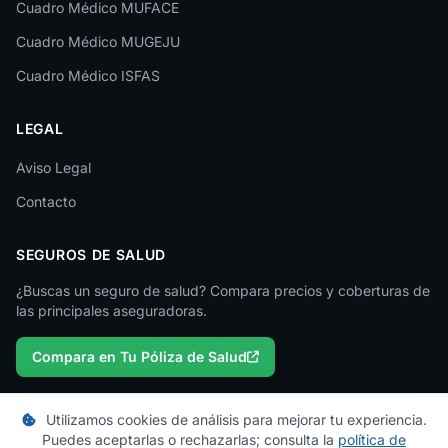
Cuadro Médico MUFACE
Lleida
Cuadro Médico MUGEJU
Lugo
Cuadro Médico ISFAS
Madrid
LEGAL
Málaga
Melilla
Aviso Legal
Contacto
Murcia
Navarra
SEGUROS DE SALUD
Ourense
¿Buscas un seguro de salud? Compara precios y coberturas de
las principales aseguradoras.
Palencia
Compara en Tu Póliza de Salud
Pontevedra
Salamanca
Utilizamos cookies de análisis para mejorar tu experiencia.
Santa Cruz de Tenerife
Puedes aceptarlas o rechazarlas; consulta la
política de