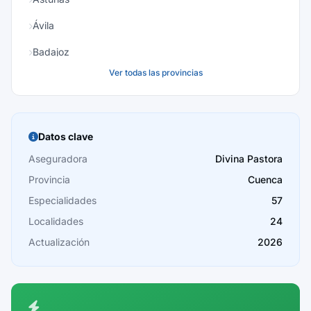
Ávila
Badajoz
Ver todas las provincias
Baleares
Barcelona
Burgos
Datos clave
Cáceres
Aseguradora
Divina Pastora
Provincia
Cuenca
Cádiz
Especialidades
57
Cantabria
Localidades
24
Castellón
Actualización
2026
Ceuta
Ciudad Real