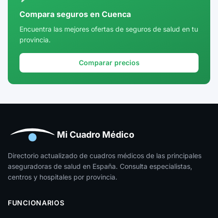
Córdoba
Compara seguros en Cuenca
Cuenca
Encuentra las mejores ofertas de seguros de salud en tu
provincia.
Girona
Granada
Comparar precios
Guadalajara
Guipúzcoa
Huelva
Huesca
Mi Cuadro Médico
Jaén
Directorio actualizado de cuadros médicos de las principales
aseguradoras de salud en España. Consulta especialistas,
La Rioja
centros y hospitales por provincia.
Las Palmas
FUNCIONARIOS
León