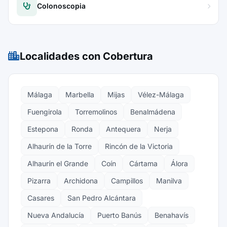
Colonoscopia
Localidades con Cobertura
Málaga
Marbella
Mijas
Vélez-Málaga
Fuengirola
Torremolinos
Benalmádena
Estepona
Ronda
Antequera
Nerja
Alhaurín de la Torre
Rincón de la Victoria
Alhaurín el Grande
Coín
Cártama
Álora
Pizarra
Archidona
Campillos
Manilva
Casares
San Pedro Alcántara
Nueva Andalucía
Puerto Banús
Benahavís