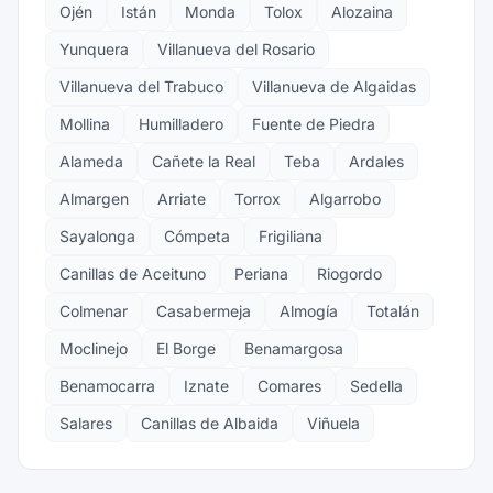
Ojén
Istán
Monda
Tolox
Alozaina
Yunquera
Villanueva del Rosario
Villanueva del Trabuco
Villanueva de Algaidas
Mollina
Humilladero
Fuente de Piedra
Alameda
Cañete la Real
Teba
Ardales
Almargen
Arriate
Torrox
Algarrobo
Sayalonga
Cómpeta
Frigiliana
Canillas de Aceituno
Periana
Riogordo
Colmenar
Casabermeja
Almogía
Totalán
Moclinejo
El Borge
Benamargosa
Benamocarra
Iznate
Comares
Sedella
Salares
Canillas de Albaida
Viñuela