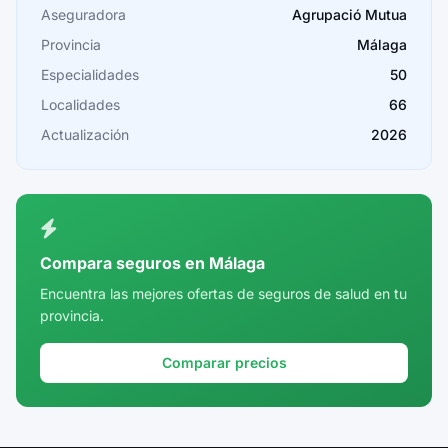
Cáceres
Aseguradora
Agrupació Mutua
Provincia
Málaga
Cádiz
Especialidades
50
Cantabria
Localidades
66
Castellón
Actualización
2026
Ceuta
Ciudad Real
Córdoba
Compara seguros en Málaga
Cuenca
Encuentra las mejores ofertas de seguros de salud en tu
provincia.
Girona
Granada
Comparar precios
Guadalajara
Guipúzcoa