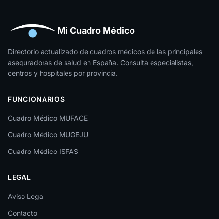
Huelva
Huesca
Mi Cuadro Médico
Jaén
Directorio actualizado de cuadros médicos de las principales
aseguradoras de salud en España. Consulta especialistas,
La Rioja
centros y hospitales por provincia.
Las Palmas
FUNCIONARIOS
León
Cuadro Médico MUFACE
Lleida
Cuadro Médico MUGEJU
Lugo
Cuadro Médico ISFAS
Madrid
LEGAL
Málaga
Melilla
Aviso Legal
Contacto
Murcia