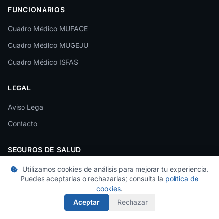
FUNCIONARIOS
León
Cuadro Médico MUFACE
Lleida
Cuadro Médico MUGEJU
Lugo
Cuadro Médico ISFAS
Madrid
LEGAL
Málaga
Melilla
Aviso Legal
Contacto
Murcia
Navarra
SEGUROS DE SALUD
Ourense
¿Buscas un seguro de salud? Compara precios y coberturas de
Utilizamos cookies de análisis para mejorar tu experiencia.
las principales aseguradoras.
Puedes aceptarlas o rechazarlas; consulta la
política de
Palencia
cookies
.
Compara en Tu Póliza de Salud
Pontevedra
Aceptar
Rechazar
Salamanca