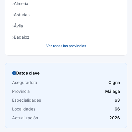
Almería
Asturias
Ávila
Badajoz
Ver todas las provincias
Baleares
Barcelona
Burgos
Datos clave
Cáceres
Aseguradora
Cigna
Provincia
Málaga
Cádiz
Especialidades
63
Cantabria
Localidades
66
Castellón
Actualización
2026
Ceuta