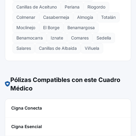
Canillas de Aceituno
Periana
Riogordo
Colmenar
Casabermeja
Almogía
Totalán
Moclinejo
El Borge
Benamargosa
Benamocarra
Iznate
Comares
Sedella
Salares
Canillas de Albaida
Viñuela
Pólizas Compatibles con este Cuadro
Médico
Cigna Conecta
Cigna Esencial