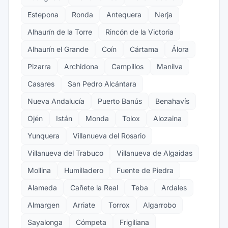
Estepona
Ronda
Antequera
Nerja
Alhaurín de la Torre
Rincón de la Victoria
Alhaurín el Grande
Coín
Cártama
Álora
Pizarra
Archidona
Campillos
Manilva
Casares
San Pedro Alcántara
Nueva Andalucía
Puerto Banús
Benahavís
Ojén
Istán
Monda
Tolox
Alozaina
Yunquera
Villanueva del Rosario
Villanueva del Trabuco
Villanueva de Algaidas
Mollina
Humilladero
Fuente de Piedra
Alameda
Cañete la Real
Teba
Ardales
Almargen
Arriate
Torrox
Algarrobo
Sayalonga
Cómpeta
Frigiliana