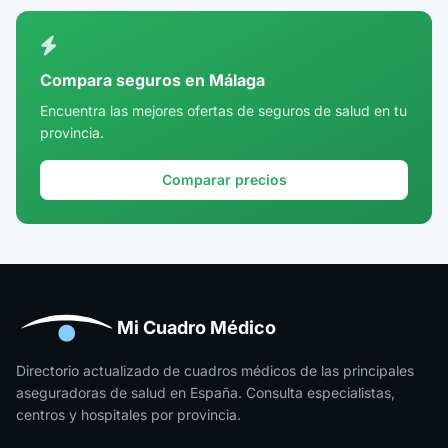
Ciudad Real
Córdoba
Compara seguros en Málaga
Cuenca
Encuentra las mejores ofertas de seguros de salud en tu
provincia.
Girona
Granada
Comparar precios
Guadalajara
Guipúzcoa
Huelva
Huesca
Mi Cuadro Médico
Jaén
Directorio actualizado de cuadros médicos de las principales
aseguradoras de salud en España. Consulta especialistas,
La Rioja
centros y hospitales por provincia.
Las Palmas