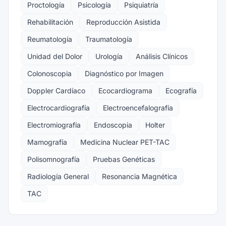
Proctología
Psicología
Psiquiatría
Rehabilitación
Reproducción Asistida
Reumatología
Traumatología
Unidad del Dolor
Urología
Análisis Clínicos
Colonoscopia
Diagnóstico por Imagen
Doppler Cardíaco
Ecocardiograma
Ecografía
Electrocardiografía
Electroencefalografía
Electromiografía
Endoscopia
Holter
Mamografía
Medicina Nuclear PET-TAC
Polisomnografía
Pruebas Genéticas
Radiología General
Resonancia Magnética
TAC