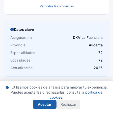
Ver todas las provincias
Baleares
Barcelona
Burgos
Datos clave
Cáceres
Aseguradora
DKV La Fuencisla
Provincia
Alicante
Cádiz
Especialidades
72
Cantabria
Localidades
72
Castellón
Actualización
2026
Ceuta
Ciudad Real
Utilizamos cookies de análisis para mejorar tu experiencia.
Puedes aceptarlas o rechazarlas; consulta la
política de
Córdoba
cookies
.
Compara seguros en Alicante
Cuenca
Aceptar
Rechazar
Encuentra las mejores ofertas de seguros de salud en tu