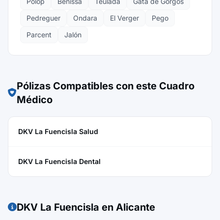
Polop
Benissa
Teulada
Gata de Gorgos
Pedreguer
Ondara
El Verger
Pego
Parcent
Jalón
Pólizas Compatibles con este Cuadro
Médico
DKV La Fuencisla Salud
DKV La Fuencisla Dental
DKV La Fuencisla en Alicante