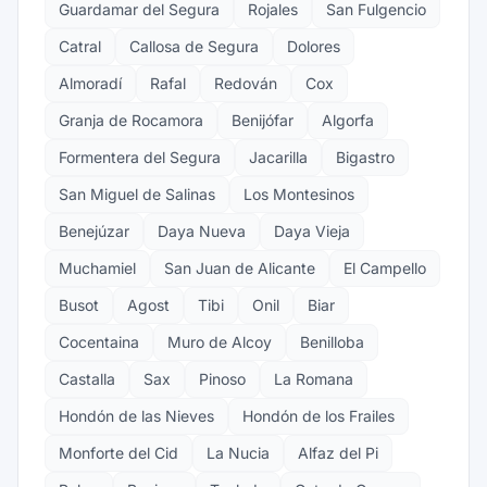
Guardamar del Segura
Rojales
San Fulgencio
Catral
Callosa de Segura
Dolores
Almoradí
Rafal
Redován
Cox
Granja de Rocamora
Benijófar
Algorfa
Formentera del Segura
Jacarilla
Bigastro
San Miguel de Salinas
Los Montesinos
Benejúzar
Daya Nueva
Daya Vieja
Muchamiel
San Juan de Alicante
El Campello
Busot
Agost
Tibi
Onil
Biar
Cocentaina
Muro de Alcoy
Benilloba
Castalla
Sax
Pinoso
La Romana
Hondón de las Nieves
Hondón de los Frailes
Monforte del Cid
La Nucia
Alfaz del Pi