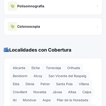
Polisomnografía
Colonoscopia
Localidades con Cobertura
Alicante
Elche
Torrevieja
Orihuela
Benidorm
Alcoy
San Vicente del Raspeig
Elda
Dénia
Petrer
Santa Pola
Villena
Crevillent
Novelda
Jávea
Altea
Calpe
Ibi
Monóvar
Aspe
Pilar de la Horadada