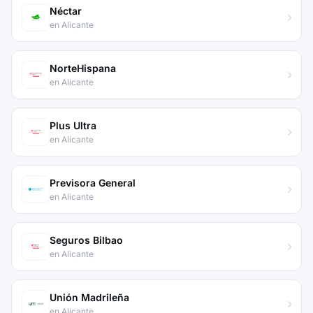
Néctar
en Alicante
NorteHispana
en Alicante
Plus Ultra
en Alicante
Previsora General
en Alicante
Seguros Bilbao
en Alicante
Unión Madrileña
en Alicante