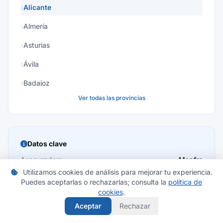
Alicante
Almería
Asturias
Ávila
Badajoz
Ver todas las provincias
Baleares
Barcelona
Burgos
Datos clave
Cáceres
Aseguradora
Mapfre
Utilizamos cookies de análisis para mejorar tu experiencia.
Provincia
Alicante
Cádiz
Puedes aceptarlas o rechazarlas; consulta la
política de
Especialidades
72
cookies
.
Cantabria
Localidades
72
Aceptar
Rechazar
Castellón
Actualización
2026