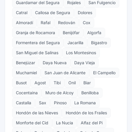
Guardamar del Segura
Rojales
San Fulgencio
Catral
Callosa de Segura
Dolores
Almoradí
Rafal
Redován
Cox
Granja de Rocamora
Benijófar
Algorfa
Formentera del Segura
Jacarilla
Bigastro
San Miguel de Salinas
Los Montesinos
Benejúzar
Daya Nueva
Daya Vieja
Muchamiel
San Juan de Alicante
El Campello
Busot
Agost
Tibi
Onil
Biar
Cocentaina
Muro de Alcoy
Benilloba
Castalla
Sax
Pinoso
La Romana
Hondón de las Nieves
Hondón de los Frailes
Monforte del Cid
La Nucia
Alfaz del Pi