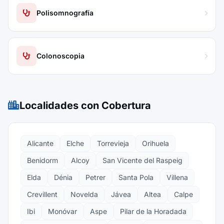
Polisomnografía
Colonoscopia
Localidades con Cobertura
Alicante
Elche
Torrevieja
Orihuela
Benidorm
Alcoy
San Vicente del Raspeig
Elda
Dénia
Petrer
Santa Pola
Villena
Crevillent
Novelda
Jávea
Altea
Calpe
Ibi
Monóvar
Aspe
Pilar de la Horadada