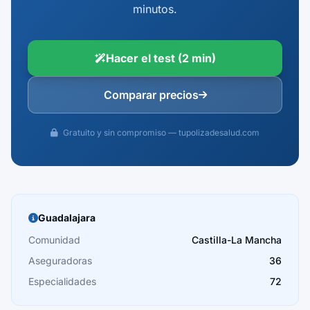
minutos.
Hacer el test (2 min)
Comparar precios
Gratuito y sin compromiso — tupolizadesalud.com
Guadalajara
Comunidad
Castilla-La Mancha
Aseguradoras
36
Especialidades
72