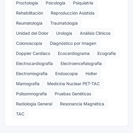
Proctología
Psicología
Psiquiatría
Rehabilitación
Reproducción Asistida
Reumatología
Traumatología
Unidad del Dolor
Urología
Análisis Clínicos
Colonoscopia
Diagnóstico por Imagen
Doppler Cardíaco
Ecocardiograma
Ecografía
Electrocardiografía
Electroencefalografía
Electromiografía
Endoscopia
Holter
Mamografía
Medicina Nuclear PET-TAC
Polisomnografía
Pruebas Genéticas
Radiología General
Resonancia Magnética
TAC