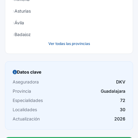
Asturias
Ávila
Badajoz
Ver todas las provincias
Baleares
Barcelona
Burgos
Datos clave
Cáceres
Aseguradora
DKV
Provincia
Guadalajara
Cádiz
Especialidades
72
Cantabria
Localidades
30
Castellón
Actualización
2026
Ceuta