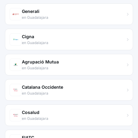
Generali
en Guadalajara
Cigna
en Guadalajara
Agrupació Mutua
en Guadalajara
Catalana Occidente
en Guadalajara
Cosalud
en Guadalajara
FIATC