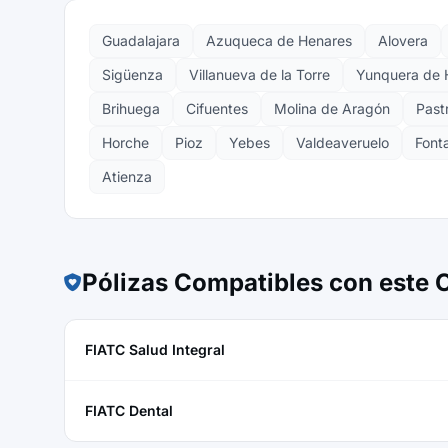
Guadalajara
Azuqueca de Henares
Alovera
Sigüenza
Villanueva de la Torre
Yunquera de 
Brihuega
Cifuentes
Molina de Aragón
Past
Horche
Pioz
Yebes
Valdeaveruelo
Font
Atienza
Pólizas Compatibles con este
FIATC Salud Integral
FIATC Dental