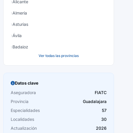
Alicante
Almería
Asturias
Ávila
Badajoz
Ver todas las provincias
Baleares
Barcelona
Burgos
Datos clave
Cáceres
Aseguradora
FIATC
Provincia
Guadalajara
Cádiz
Especialidades
57
Cantabria
Localidades
30
Castellón
Actualización
2026