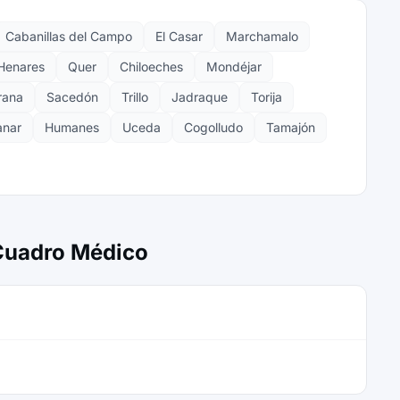
Cabanillas del Campo
El Casar
Marchamalo
Henares
Quer
Chiloeches
Mondéjar
rana
Sacedón
Trillo
Jadraque
Torija
anar
Humanes
Uceda
Cogolludo
Tamajón
 Cuadro Médico