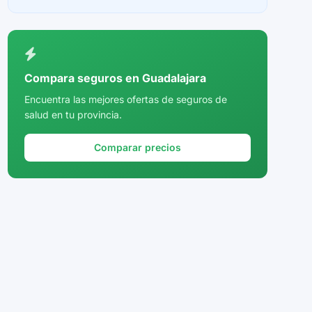
Ceuta
Ciudad Real
Córdoba
Compara seguros en Guadalajara
Cuenca
Encuentra las mejores ofertas de seguros de
salud en tu provincia.
Girona
Granada
Comparar precios
Guadalajara
Guipúzcoa
Huelva
Huesca
Jaén
La Rioja