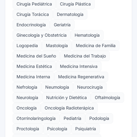
Cirugía Pediátrica
Cirugía Plástica
Cirugía Torácica
Dermatología
Endocrinología
Geriatría
Ginecología y Obstetricia
Hematología
Logopedia
Mastología
Medicina de Familia
Medicina del Sueño
Medicina del Trabajo
Medicina Estética
Medicina Intensiva
Medicina Interna
Medicina Regenerativa
Nefrología
Neumología
Neurocirugía
Neurología
Nutrición y Dietética
Oftalmología
Oncología
Oncología Radioterápica
Otorrinolaringología
Pediatría
Podología
Proctología
Psicología
Psiquiatría