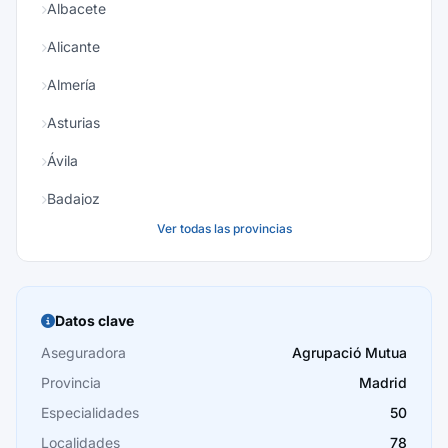
Albacete
Alicante
Almería
Asturias
Ávila
Badajoz
Ver todas las provincias
Baleares
Barcelona
Burgos
Datos clave
Cáceres
Aseguradora
Agrupació Mutua
Provincia
Madrid
Cádiz
Especialidades
50
Cantabria
Localidades
78