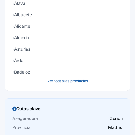
Álava
Albacete
Alicante
Almería
Asturias
Ávila
Badajoz
Ver todas las provincias
Baleares
Barcelona
Burgos
Datos clave
Cáceres
Aseguradora
Zurich
Provincia
Madrid
Cádiz