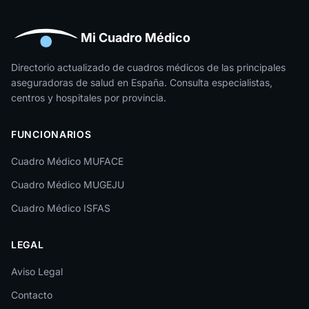
Huelva
Huesca
Mi Cuadro Médico
Jaén
Directorio actualizado de cuadros médicos de las principales
aseguradoras de salud en España. Consulta especialistas,
La Rioja
centros y hospitales por provincia.
Las Palmas
FUNCIONARIOS
León
Cuadro Médico MUFACE
Lleida
Cuadro Médico MUGEJU
Lugo
Cuadro Médico ISFAS
Madrid
LEGAL
Málaga
Melilla
Aviso Legal
Contacto
Murcia