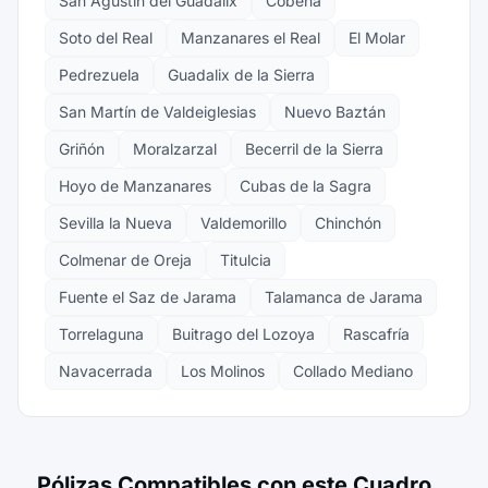
San Agustín del Guadalix
Cobeña
Soto del Real
Manzanares el Real
El Molar
Pedrezuela
Guadalix de la Sierra
San Martín de Valdeiglesias
Nuevo Baztán
Griñón
Moralzarzal
Becerril de la Sierra
Hoyo de Manzanares
Cubas de la Sagra
Sevilla la Nueva
Valdemorillo
Chinchón
Colmenar de Oreja
Titulcia
Fuente el Saz de Jarama
Talamanca de Jarama
Torrelaguna
Buitrago del Lozoya
Rascafría
Navacerrada
Los Molinos
Collado Mediano
Pólizas Compatibles con este Cuadro