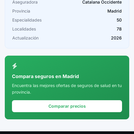
Cáceres
Aseguradora
Catalana Occidente
Provincia
Madrid
Cádiz
Especialidades
50
Cantabria
Localidades
78
Castellón
Actualización
2026
Ceuta
Ciudad Real
Córdoba
Compara seguros en Madrid
Cuenca
Encuentra las mejores ofertas de seguros de salud en tu
provincia.
Girona
Granada
Comparar precios
Guadalajara
Guipúzcoa