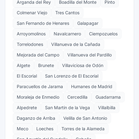
Arganda del Rey
Boadilla del Monte
Pinto
Colmenar Viejo
Tres Cantos
San Fernando de Henares
Galapagar
Arroyomolinos
Navalcarnero
Ciempozuelos
Torrelodones
Villanueva de la Cañada
Mejorada del Campo
Villanueva del Pardillo
Algete
Brunete
Villaviciosa de Odón
El Escorial
San Lorenzo de El Escorial
Paracuellos de Jarama
Humanes de Madrid
Moraleja de Enmedio
Cercedilla
Guadarrama
Alpedrete
San Martín de la Vega
Villalbilla
Daganzo de Arriba
Velilla de San Antonio
Meco
Loeches
Torres de la Alameda